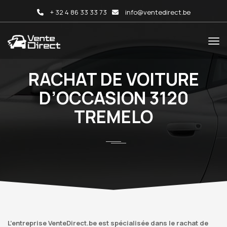
+ 32 4 86 33 33 73
info@ventedirect.be
RACHAT DE VOITURE
D’OCCASION 3120
TREMELO
L’entreprise VenteDirect.be est spécialisée dans le rachat de