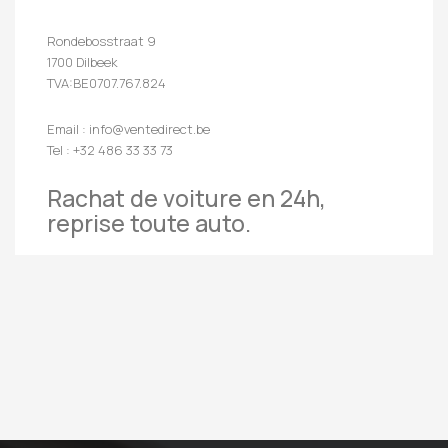
Rondebosstraat 9
1700 Dilbeek
TVA:BE0707.767.824
Email : info@ventedirect.be
Tel : +32 486 33 33 73
Rachat de voiture en 24h,
reprise toute auto.