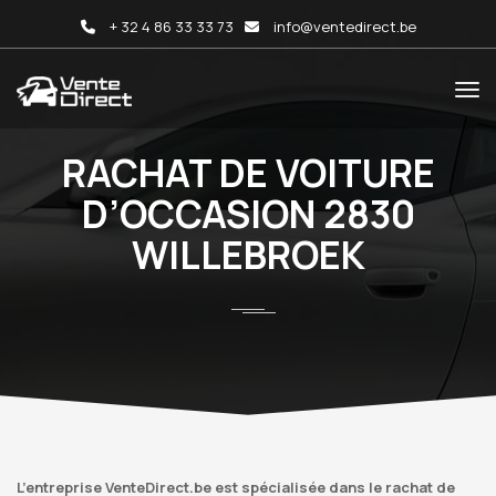
+ 32 4 86 33 33 73
info@ventedirect.be
RACHAT DE VOITURE
D’OCCASION 2830
WILLEBROEK
L’entreprise VenteDirect.be est spécialisée dans le rachat de