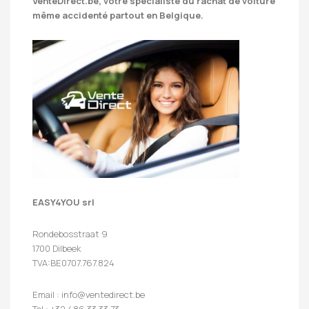
VenteDirect.be
, votre spécialiste du rachat de voiture
même accidenté partout en Belgique.
EASY4YOU srl
Rondebosstraat 9
1700 Dilbeek
TVA:BE0707.767.824
Email : info@ventedirect.be
Tel : +32 486 33 33 73