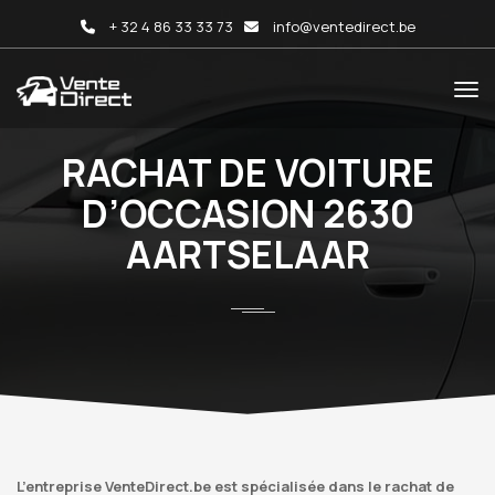
+ 32 4 86 33 33 73
info@ventedirect.be
RACHAT DE VOITURE
D’OCCASION 2630
AARTSELAAR
L’entreprise VenteDirect.be est spécialisée dans le rachat de