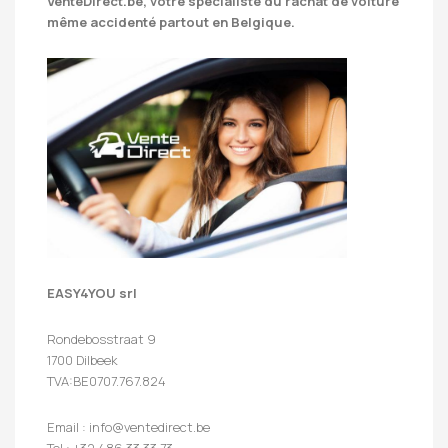
VenteDirect.be
, votre spécialiste du rachat de voiture
même accidenté partout en Belgique.
EASY4YOU srl
Rondebosstraat 9
1700 Dilbeek
TVA:BE0707.767.824
Email : info@ventedirect.be
Tel : +32 486 33 33 73