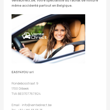
VenteDirect.be
, votre spécialiste du rachat de voiture
même accidenté partout en Belgique.
EASY4YOU srl
Rondebosstraat 9
1700 Dilbeek
TVA:BE0707.767.824
Email : info@ventedirect.be
Tel : +32 486 33 33 73