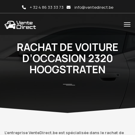
+ 32 4 86 33 33 73
info@ventedirect.be
RACHAT DE VOITURE
D’OCCASION 2320
HOOGSTRATEN
L’entreprise VenteDirect.be est spécialisée dans le rachat de