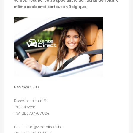
VenteDirect.be
, votre spécialiste du rachat de voiture
même accidenté partout en Belgique.
EASY4YOU srl
Rondebosstraat 9
1700 Dilbeek
TVA:BE0707.767.824
Email : info@ventedirect.be
Tel : +32 486 33 33 73