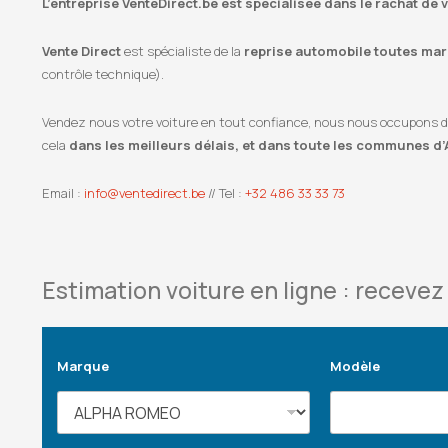
L’entreprise VenteDirect.be est spécialisée dans le rachat de 
Vente Direct
est spécialiste de la
reprise automobile toutes marq
contrôle technique).
Vendez nous votre voiture en tout confiance, nous nous occupons de l
cela
dans les meilleurs délais, et dans toute les communes d’
Email :
info@ventedirect.be
// Tel :
+32 486 33 33 73
Estimation voiture en ligne : recevez 
Marque
Modèle