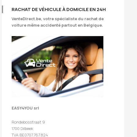
RACHAT DE VÉHICULE À DOMICILE EN 24H
VenteDirect.be
, votre spécialiste du rachat de
voiture même accidenté partout en Belgique.
EASY4YOU srl
Rondebosstraat 9
1700 Dilbeek
TVA:BE0707.767.824