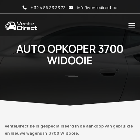
+ 32 4 86 33 33 73
info@ventedirect.be
AUTO OPKOPER 3700
WIDOOIE
VenteDirect.be is gespecialiseerd in de aankoop van gebruikte
en nieuwe wagens in 3700 Widooie.