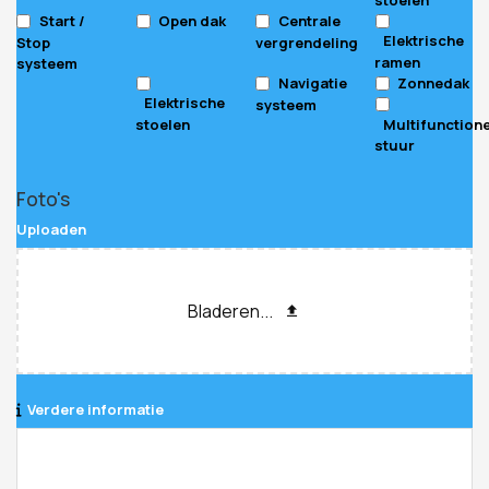
Start /
Open dak
Centrale
Elektrische
Stop
vergrendeling
ramen
systeem
Navigatie
Zonnedak
Elektrische
systeem
stoelen
Multifunction
stuur
Phone
Foto's
Number
*
Uploaden
Bladeren...
Verdere informatie