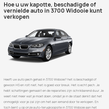
Hoe u uw kapotte, beschadigde of
vernielde auto in 3700 Widooie kunt
verkopen
Heeft uw auto pech gehad in 3700 Widooie? het is beschadigd of
gewoon HS en rolt niet, het is goed voor breuk. Het is echt pech. Je
hebt schattingen gemaakt en de reparaties zijn schrikbarend duur. Je
weet niet meer wat je moet doen, omdat je in de staat denkt dat het
onmogelijk voor je zal zijn om het aan iemand door te verkopen. En
toch bent u op onze auto-terugkoopsite in 3700 Widooie aan het