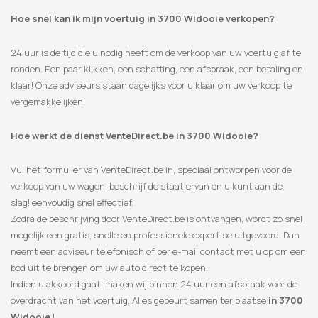
Hoe snel kan ik mijn voertuig in 3700 Widooie verkopen?
24 uur is de tijd die u nodig heeft om de verkoop van uw voertuig af te
ronden. Een paar klikken, een schatting, een afspraak, een betaling en
klaar! Onze adviseurs staan ​​dagelijks voor u klaar om uw verkoop te
vergemakkelijken.
Hoe werkt de dienst VenteDirect.be in 3700 Widooie?
Vul het formulier van VenteDirect.be in, speciaal ontworpen voor de
verkoop van uw wagen, beschrijf de staat ervan en u kunt aan de
slag! eenvoudig snel effectief.
Zodra de beschrijving door VenteDirect.be is ontvangen, wordt zo snel
mogelijk een gratis, snelle en professionele expertise uitgevoerd. Dan
neemt een adviseur telefonisch of per e-mail contact met u op om een
​​bod uit te brengen om uw auto direct te kopen.
Indien u akkoord gaat, maken wij binnen 24 uur een afspraak voor de
overdracht van het voertuig. Alles gebeurt samen ter plaatse
in 3700
Widooie
!