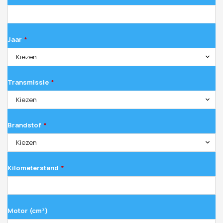
Jaar
*
Kiezen
Transmissie
*
Kiezen
Brandstof
*
Kiezen
Kilometerstand
*
Motor (cm³)