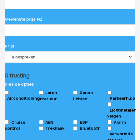
Gewenste prijs (€)
Prijs
Te bespreken
Uitrusting
Kies de opties
Leren
Xenon
Airconditioning
Parkeerhulp
interieur
lichten
Lichtmetalen
velgen
Cruise
ABS
ESP
Alarm
control
Trekhaak
Bluetooth
Verwarmde
stoelen