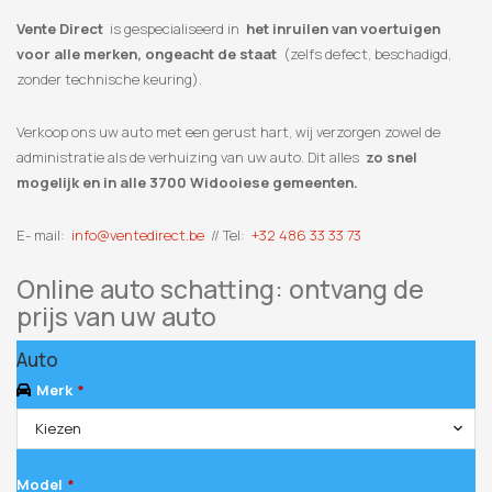
Vente Direct
is gespecialiseerd in
het inruilen van voertuigen
voor alle merken, ongeacht de staat
(zelfs defect, beschadigd,
zonder technische keuring).
Verkoop ons uw auto met een gerust hart, wij verzorgen zowel de
administratie als de verhuizing van uw auto. Dit alles
zo snel
mogelijk en in alle 3700 Widooiese gemeenten.
E- mail:
info@ventedirect.be
// Tel:
+32 486 33 33 73
Online auto schatting: ontvang de
prijs van uw auto
Auto
Merk
*
Kiezen
Model
*