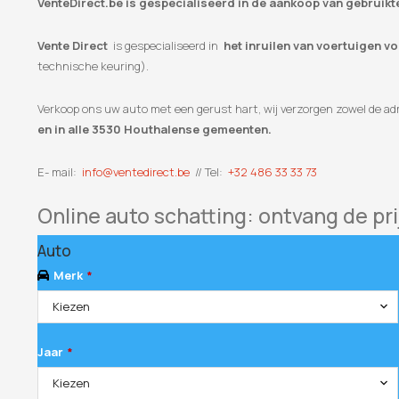
VenteDirect.be is gespecialiseerd in de aankoop van gebruik
Vente Direct
is gespecialiseerd in
het inruilen van voertuigen v
technische keuring).
Verkoop ons uw auto met een gerust hart, wij verzorgen zowel de adm
en in alle 3530 Houthalense gemeenten.
E- mail:
info@ventedirect.be
// Tel:
+32 486 33 33 73
Online auto schatting: ontvang de pri
Auto
Merk
*
Kiezen
Jaar
*
Kiezen