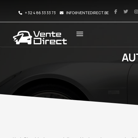
+ 32 4 86 33 33 73
INFO@VENTEDIRECT.BE
AU