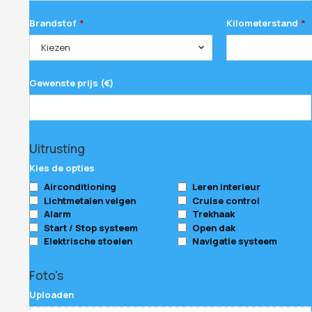
Brandstof
Kilometerstand
*
*
Kiezen
Gewenste prijs (€)
Uitrusting
Kies de opties
Airconditioning
Leren interieur
Lichtmetalen velgen
Cruise control
Alarm
Trekhaak
Start / Stop systeem
Open dak
Elektrische stoelen
Navigatie systeem
Email
Foto's
Address
*
Uploaden