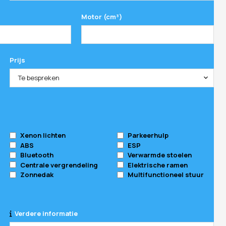
Motor (cm³)
Prijs
Te bespreken
Xenon lichten
Parkeerhulp
ABS
ESP
Bluetooth
Verwarmde stoelen
Centrale vergrendeling
Elektrische ramen
Zonnedak
Multifunctioneel stuur
Verdere informatie