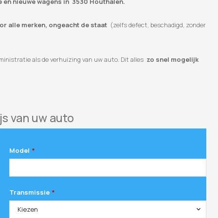
te en nieuwe wagens in 3530 Houthalen.
oor alle merken, ongeacht de staat
(zelfs defect, beschadigd, zonder
inistratie als de verhuizing van uw auto. Dit alles
zo snel mogelijk
js van uw auto
Model
*
Transmissie
*
Kiezen