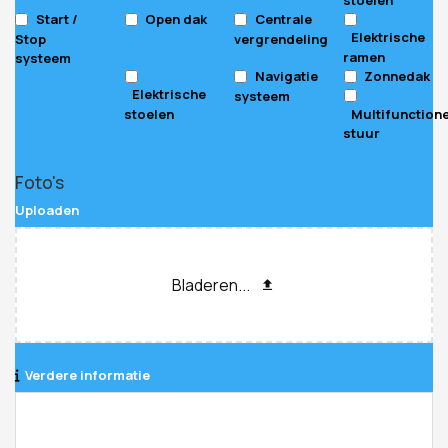
Start /
Open dak
Centrale
Elektrische
Stop
vergrendeling
ramen
systeem
Navigatie
Zonnedak
Elektrische
systeem
stoelen
Multifunction
stuur
Foto's
Uploaden
Bladeren...
Verdere informatie