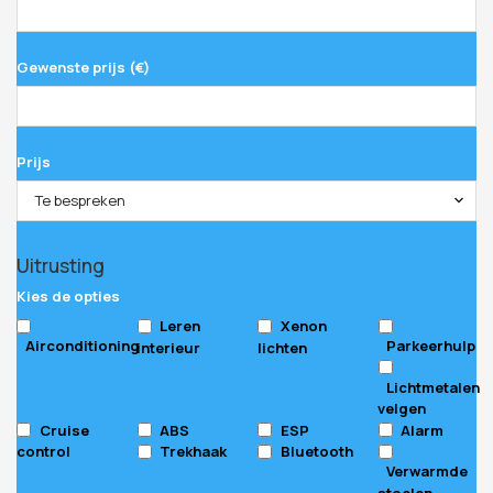
Gewenste prijs (€)
Prijs
Te bespreken
Uitrusting
Kies de opties
Leren
Xenon
Airconditioning
Parkeerhulp
interieur
lichten
Lichtmetalen
velgen
Cruise
ABS
ESP
Alarm
control
Trekhaak
Bluetooth
Verwarmde
stoelen