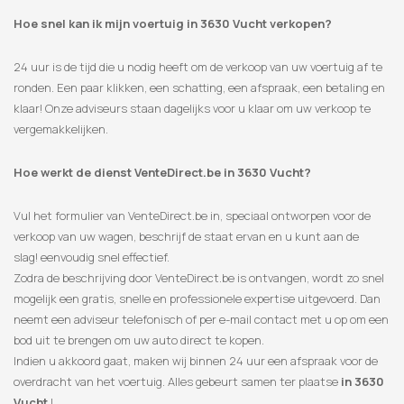
Hoe snel kan ik mijn voertuig in 3630 Vucht verkopen?
24 uur is de tijd die u nodig heeft om de verkoop van uw voertuig af te
ronden. Een paar klikken, een schatting, een afspraak, een betaling en
klaar! Onze adviseurs staan ​​dagelijks voor u klaar om uw verkoop te
vergemakkelijken.
Hoe werkt de dienst VenteDirect.be in 3630 Vucht?
Vul het formulier van VenteDirect.be in, speciaal ontworpen voor de
verkoop van uw wagen, beschrijf de staat ervan en u kunt aan de
slag! eenvoudig snel effectief.
Zodra de beschrijving door VenteDirect.be is ontvangen, wordt zo snel
mogelijk een gratis, snelle en professionele expertise uitgevoerd. Dan
neemt een adviseur telefonisch of per e-mail contact met u op om een
​​bod uit te brengen om uw auto direct te kopen.
Indien u akkoord gaat, maken wij binnen 24 uur een afspraak voor de
overdracht van het voertuig. Alles gebeurt samen ter plaatse
in 3630
Vucht
!