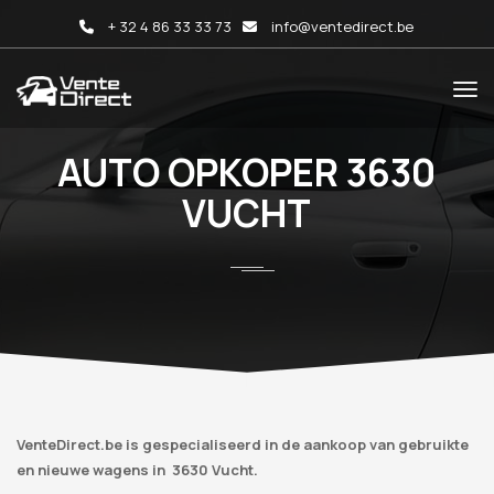
+ 32 4 86 33 33 73
info@ventedirect.be
AUTO OPKOPER 3630
VUCHT
VenteDirect.be is gespecialiseerd in de aankoop van gebruikte
en nieuwe wagens in 3630 Vucht.