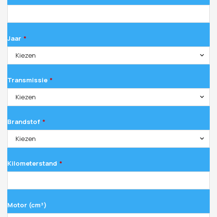
Jaar
*
Kiezen
Transmissie
*
Kiezen
Brandstof
*
Kiezen
Kilometerstand
*
Motor (cm³)