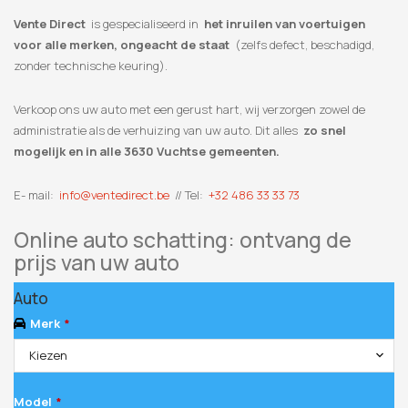
Vente Direct
is gespecialiseerd in
het inruilen van voertuigen
voor alle merken, ongeacht de staat
(zelfs defect, beschadigd,
zonder technische keuring).
Verkoop ons uw auto met een gerust hart, wij verzorgen zowel de
administratie als de verhuizing van uw auto. Dit alles
zo snel
mogelijk en in alle 3630 Vuchtse gemeenten.
E- mail:
info@ventedirect.be
// Tel:
+32 486 33 33 73
Online auto schatting: ontvang de
prijs van uw auto
Auto
Merk
*
Kiezen
Model
*