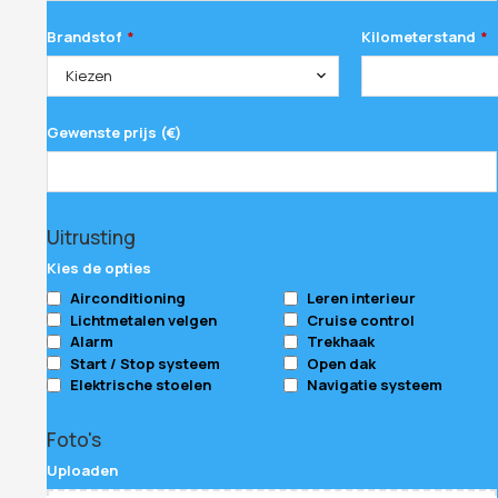
Brandstof
Kilometerstand
*
*
Kiezen
Gewenste prijs (€)
Uitrusting
Kies de opties
Airconditioning
Leren interieur
Lichtmetalen velgen
Cruise control
Alarm
Trekhaak
Start / Stop systeem
Open dak
Elektrische stoelen
Navigatie systeem
Company
Foto's
Name
*
Uploaden