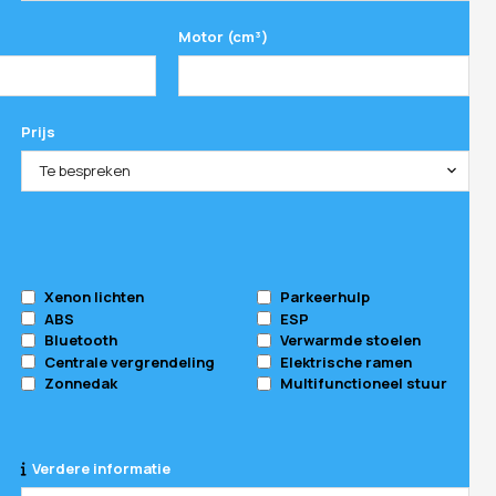
Motor (cm³)
Prijs
Te bespreken
Xenon lichten
Parkeerhulp
ABS
ESP
Bluetooth
Verwarmde stoelen
Centrale vergrendeling
Elektrische ramen
Zonnedak
Multifunctioneel stuur
Verdere informatie