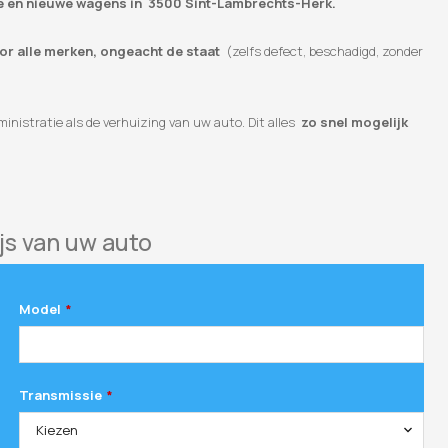
te en nieuwe wagens in 3500 Sint-Lambrechts-Herk.
oor alle merken, ongeacht de staat
(zelfs defect, beschadigd, zonder
inistratie als de verhuizing van uw auto. Dit alles
zo snel mogelijk
js van uw auto
Model
*
Transmissie
*
Kiezen