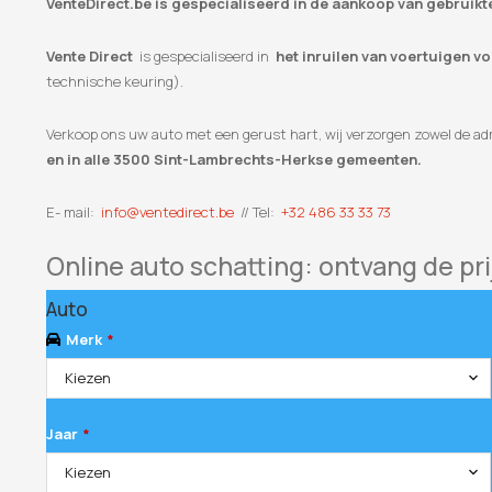
VenteDirect.be is gespecialiseerd in de aankoop van gebruik
Vente Direct
is gespecialiseerd in
het inruilen van voertuigen v
technische keuring).
Verkoop ons uw auto met een gerust hart, wij verzorgen zowel de adm
en in alle 3500 Sint-Lambrechts-Herkse gemeenten.
E- mail:
info@ventedirect.be
// Tel:
+32 486 33 33 73
Online auto schatting: ontvang de pri
Auto
Merk
*
Kiezen
Jaar
*
Kiezen