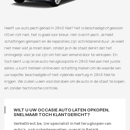
Heeft uw auto pech gehad in 2845 Niel? het is beschadigd of gewoon
HS en rolt niet, het is goed voor breuk. Het is echt pech. Je hebt
schattingen gemaakt en de reparaties zijn schrikbarend duur. Je weet
niet meer wat je moet doen, omdat je in de staat denkt dat het
onmogelijk voor je zal zijn om het aan iemand door te verkopen. En
toch bent u op onze auto-terugkoopsite in 2845 Niel aan het juiste
adres, u kunt meteen online een schatting maken om de waarde van
uw kapotte, beschadigde of niet-rijdende voertuig in 2845 Niel te
krijgen. We zullen u een voorstel doen om de auto in de staat te kopen,
en zonder technische controle.
WILT U UW OCCASIE AUTO LATEN OPKOPEN,
SNEL MAAR TOCH KLANTGERICHT?
VenteDirect.be, Uw specialist in het terugkopen van
auto’s, ook schadegevallen, overal in België.