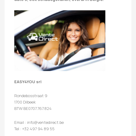
EASY4YOU srl
Rondebosstraat 9
1700 Dilbeek
BTW:BE0707.767.824
Email : info@ventedirect.be
Tel : +32 497 94 89 55