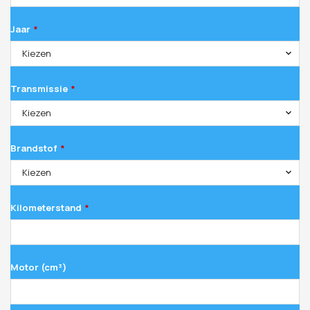
Jaar
*
Kiezen
Transmissie
*
Kiezen
Brandstof
*
Kiezen
Kilometerstand
*
Motor (cm³)