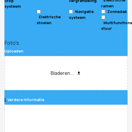
Elektrische
Stop
vergrendeling
ramen
systeem
Navigatie
Zonnedak
Elektrische
systeem
stoelen
Multifunction
stuur
Business
Foto's
Email
*
Uploaden
Bladeren...
Verdere informatie