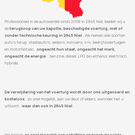
Professioneel in de autowereld sinds 2008 in 2845 Niel, bieden wij u
de
terugkoop van uw kapotte, beschadigde voertuig, met of
zonder technische keuring in 2845 Niel
. We nemen alle soorten
auto’s terug: stadsauto’s, sedans, minivans, 4×4, bedrijfsvoertuigen
en motorfietsen,
ongeacht hun staat, ongeacht het merk,
ongeacht de energie
: benzine, diesel, LPG, bio-ethanol, elektrisch,
hybride.
De verwijdering van het voertuig wordt door ons uitgevoerd en
kosteloos
, zo snel mogelijk, aan uw deur of elders, wanneer het u
uitkomt,
waar dan ook in 2845 Niel
.
Wij maken
zo snel mogelijk een schatting en tegen de juiste