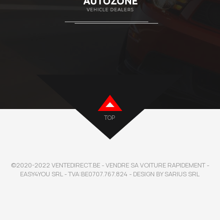
TOP
©2020-2022 VENTEDIRECT.BE - VENDRE SA VOITURE RAPIDEMENT -
EASY4YOU SRL - TVA:BE0707.767.824 - DESIGN BY SARIUS SRL