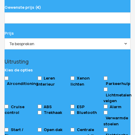
Gewenste prijs (€)
Prijs
Te bespreken
Uitrusting
Kies de opties
Leren
Xenon
Airconditioning
Parkeerhulp
interieur
lichten
Lichtmetalen
velgen
Cruise
ABS
ESP
Alarm
control
Trekhaak
Bluetooth
Verwarmde
stoelen
Start /
Open dak
Centrale