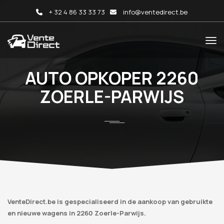
+ 32 4 86 33 33 73
info@ventedirect.be
AUTO OPKOPER 2260
ZOERLE-PARWIJS
VenteDirect.be is gespecialiseerd in de aankoop van gebruikte
en nieuwe wagens in 2260 Zoerle-Parwijs.