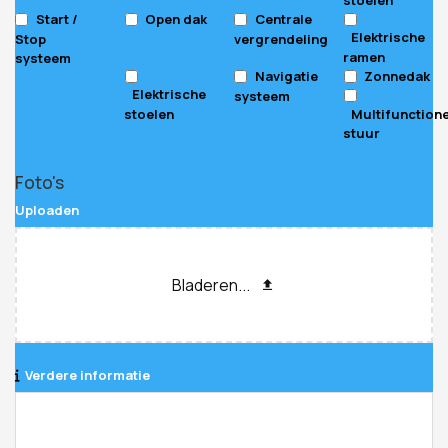
Start /
Open dak
Centrale
Elektrische
Stop
vergrendeling
ramen
systeem
Navigatie
Zonnedak
Elektrische
systeem
stoelen
Multifunction
stuur
Foto's
Uploaden
Bladeren...
Verdere informatie