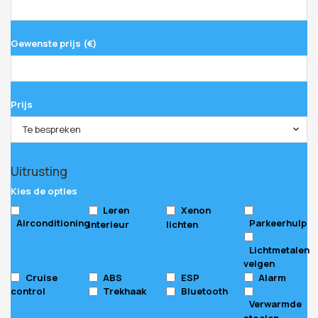
Gewenste prijs (€)
Prijs
Te bespreken
Your
Uitrusting
Website
*
Kies de opties
Leren
Xenon
Airconditioning
Parkeerhulp
interieur
lichten
Lichtmetalen
velgen
Cruise
ABS
ESP
Alarm
control
Trekhaak
Bluetooth
Verwarmde
stoelen