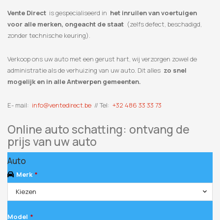
Vente Direct
is gespecialiseerd in
het inruilen van voertuigen
voor alle merken, ongeacht de staat
(zelfs defect, beschadigd,
zonder technische keuring).
Verkoop ons uw auto met een gerust hart, wij verzorgen zowel de
administratie als de verhuizing van uw auto. Dit alles
zo snel
mogelijk en in alle Antwerpen gemeenten.
E- mail:
info@ventedirect.be
// Tel:
+32 486 33 33 73
Online auto schatting: ontvang de
prijs van uw auto
Auto
Merk
*
Kiezen
Model
*