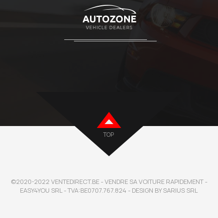
TOP
©2020-2022 VENTEDIRECT.BE - VENDRE SA VOITURE RAPIDEMENT -
EASY4YOU SRL - TVA:BE0707.767.824 - DESIGN BY SARIUS SRL