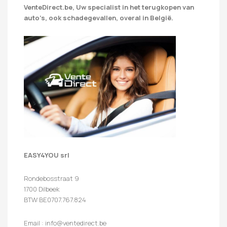
VenteDirect.be, Uw specialist in het terugkopen van
auto’s, ook schadegevallen, overal in België.
EASY4YOU srl
Rondebosstraat 9
1700 Dilbeek
BTW:BE0707.767.824
Email : info@ventedirect.be