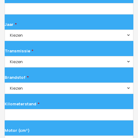
Jaar
*
Kiezen
Transmissie
*
Kiezen
Brandstof
*
Kiezen
Kilometerstand
*
Motor (cm³)