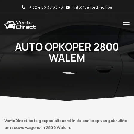
+ 32 4 86 33 33 73
info@ventedirect.be
AUTO OPKOPER 2800
WALEM
VenteDirect.be is gespecialiseerd in de aankoop van gebruikte
en nieuwe wagens in 2800 Walem.