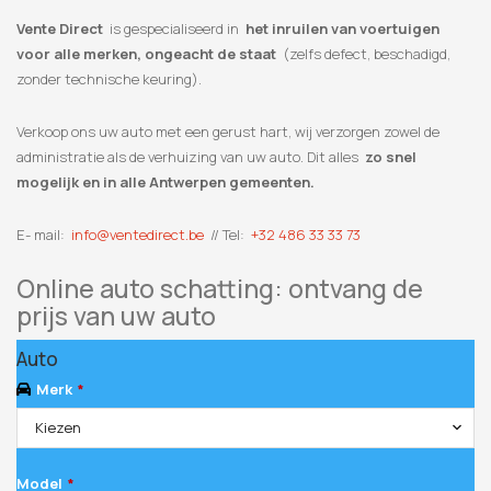
Vente Direct
is gespecialiseerd in
het inruilen van voertuigen
voor alle merken, ongeacht de staat
(zelfs defect, beschadigd,
zonder technische keuring).
Verkoop ons uw auto met een gerust hart, wij verzorgen zowel de
administratie als de verhuizing van uw auto. Dit alles
zo snel
mogelijk en in alle Antwerpen gemeenten.
E- mail:
info@ventedirect.be
// Tel:
+32 486 33 33 73
Online auto schatting: ontvang de
prijs van uw auto
Auto
Merk
*
Kiezen
Model
*