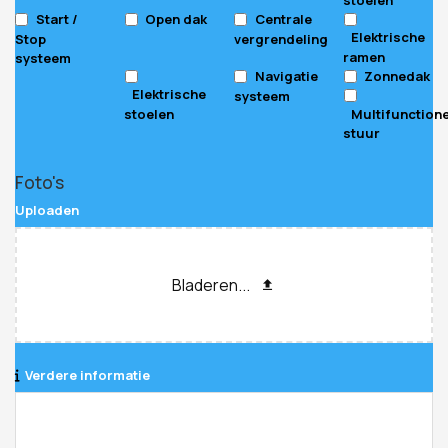
Start /
Open dak
Centrale
Elektrische
Stop
vergrendeling
ramen
systeem
Navigatie
Zonnedak
Elektrische
systeem
stoelen
Multifunction
stuur
Foto's
Uploaden
Bladeren...
Verdere informatie