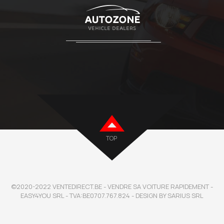
TOP
©2020-2022 VENTEDIRECT.BE - VENDRE SA VOITURE RAPIDEMENT -
EASY4YOU SRL - TVA:BE0707.767.824 - DESIGN BY SARIUS SRL