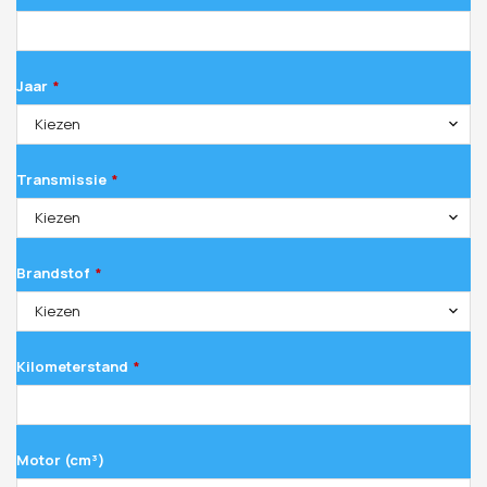
Jaar
*
Kiezen
Transmissie
*
Kiezen
Brandstof
*
Kiezen
Kilometerstand
*
Motor (cm³)