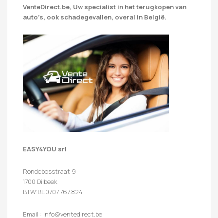
VenteDirect.be, Uw specialist in het terugkopen van
auto’s, ook schadegevallen, overal in België.
EASY4YOU srl
Rondebosstraat 9
1700 Dilbeek
BTW:BE0707.767.824
Email : info@ventedirect.be