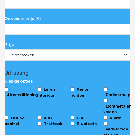
Gewenste prijs (€)
Prijs
Te bespreken
Company
Uitrusting
Name
*
Kies de opties
Leren
Xenon
Airconditioning
Parkeerhulp
interieur
lichten
Lichtmetalen
velgen
Cruise
ABS
ESP
Alarm
control
Trekhaak
Bluetooth
Verwarmde
stoelen