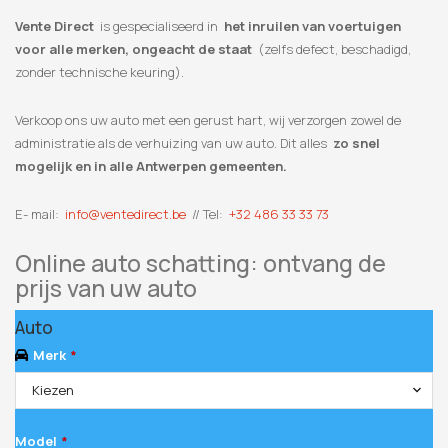
Vente Direct
is gespecialiseerd in
het inruilen van voertuigen
voor alle merken, ongeacht de staat
(zelfs defect, beschadigd,
zonder technische keuring).
Verkoop ons uw auto met een gerust hart, wij verzorgen zowel de
administratie als de verhuizing van uw auto. Dit alles
zo snel
mogelijk en in alle Antwerpen gemeenten.
E- mail:
info@ventedirect.be
// Tel:
+32 486 33 33 73
Online auto schatting: ontvang de
prijs van uw auto
Auto
Merk
*
Kiezen
Model
*