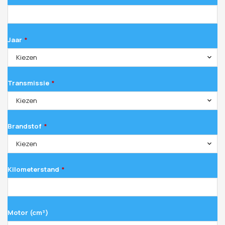
Jaar
*
Kiezen
Transmissie
*
Kiezen
Brandstof
*
Kiezen
Kilometerstand
*
Motor (cm³)