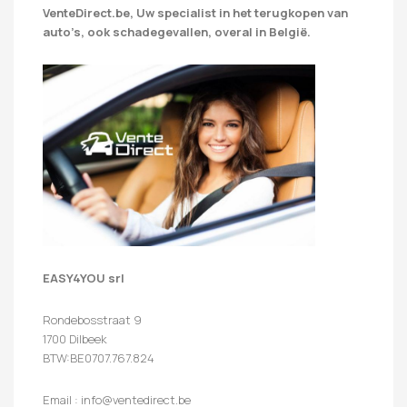
VenteDirect.be, Uw specialist in het terugkopen van
auto’s, ook schadegevallen, overal in België.
EASY4YOU srl
Rondebosstraat 9
1700 Dilbeek
BTW:BE0707.767.824
Email : info@ventedirect.be