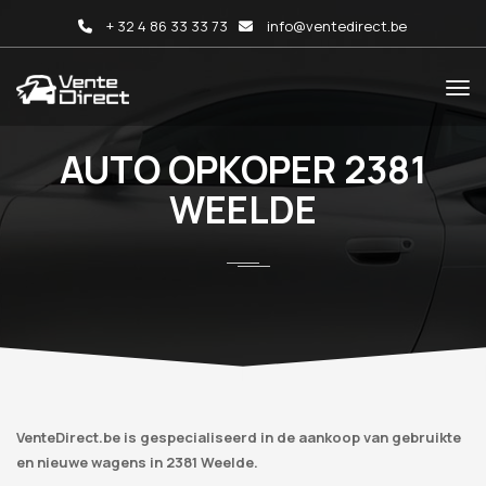
+ 32 4 86 33 33 73
info@ventedirect.be
AUTO OPKOPER 2381
WEELDE
VenteDirect.be is gespecialiseerd in de aankoop van gebruikte
en nieuwe wagens in 2381 Weelde.