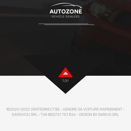
TOP
©2020-2022 VENTEDIRECT.BE - VENDRE SA VOITURE RAPIDEMENT -
EASY4YOU SRL - TVA:BE0707.767.824 - DESIGN BY SARIUS SRL