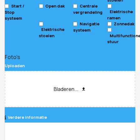
Start /
Open dak
Centrale
Elektrische
Stop
vergrendeling
ramen
systeem
Navigatie
Zonnedak
Elektrische
systeem
stoelen
Multifunction
stuur
Foto's
Uploaden
Bladeren...
Verdere informatie