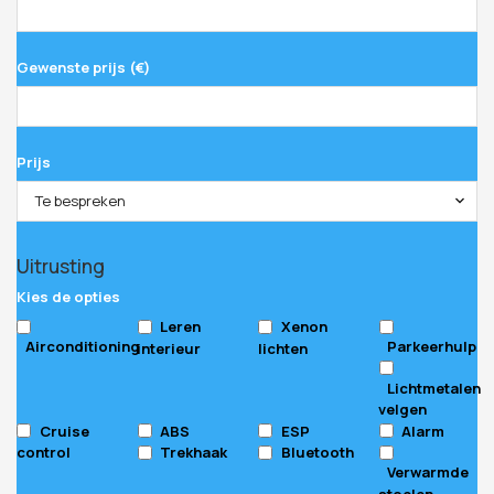
Gewenste prijs (€)
Prijs
Te bespreken
Uitrusting
Kies de opties
Leren
Xenon
Airconditioning
Parkeerhulp
interieur
lichten
Lichtmetalen
velgen
Cruise
ABS
ESP
Alarm
control
Trekhaak
Bluetooth
Verwarmde
stoelen