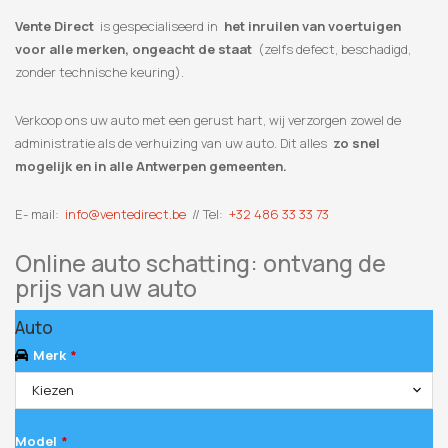
Vente Direct
is gespecialiseerd in
het inruilen van voertuigen
voor alle merken, ongeacht de staat
(zelfs defect, beschadigd,
zonder technische keuring).
Verkoop ons uw auto met een gerust hart, wij verzorgen zowel de
administratie als de verhuizing van uw auto. Dit alles
zo snel
mogelijk en in alle Antwerpen gemeenten.
E- mail:
info@ventedirect.be
// Tel:
+32 486 33 33 73
Online auto schatting: ontvang de
prijs van uw auto
Auto
Merk
*
Kiezen
Model
*