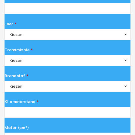
Jaar
*
Kiezen
Transmissie
*
Kiezen
Brandstof
*
Kiezen
Kilometerstand
*
Motor (cm³)