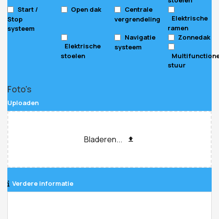
Start /
Open dak
Centrale
Elektrische
Stop
vergrendeling
ramen
systeem
Navigatie
Zonnedak
Elektrische
systeem
stoelen
Multifunction
stuur
Foto's
Uploaden
Bladeren...
Verdere informatie