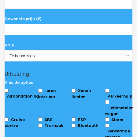
Gewenste prijs (€)
Prijs
Te bespreken
Uitrusting
Kies de opties
Leren
Xenon
Airconditioning
Parkeerhulp
interieur
lichten
Lichtmetalen
velgen
Cruise
ABS
ESP
Alarm
control
Trekhaak
Bluetooth
Verwarmde
stoelen