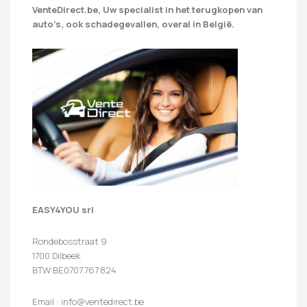
VenteDirect.be, Uw specialist in het terugkopen van
auto’s, ook schadegevallen, overal in België.
EASY4YOU srl
Rondebosstraat 9
1700 Dilbeek
BTW:BE0707.767.824
Email : info@ventedirect.be