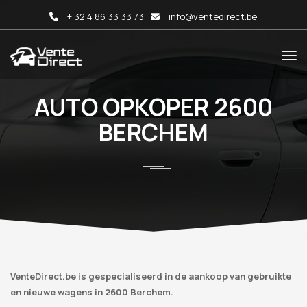
+ 32 4 86 33 33 73
info@ventedirect.be
AUTO OPKOPER 2600
BERCHEM
VenteDirect.be is gespecialiseerd in de aankoop van gebruikte
en nieuwe wagens in 2600 Berchem.