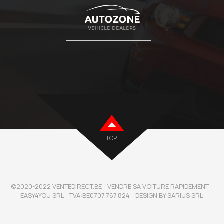
TOP
©2020-2022 VENTEDIRECT.BE - VENDRE SA VOITURE RAPIDEMENT -
EASY4YOU SRL - TVA:BE0707.767.824 - DESIGN BY SARIUS SRL