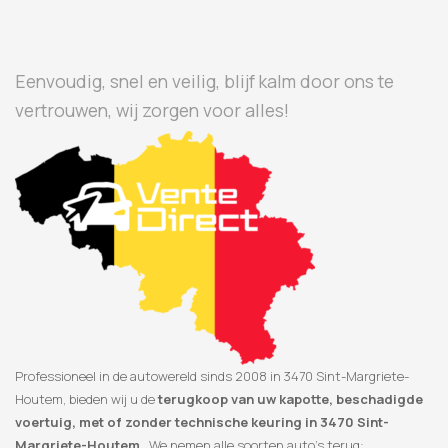
Eenvoudig, snel en veilig, blijf kalm door ons te
vertrouwen, wij zorgen voor alles!
Professioneel in de autowereld sinds 2008 in 3470 Sint-Margriete-
Houtem, bieden wij u de
terugkoop van uw kapotte, beschadigde
voertuig, met of zonder technische keuring in 3470 Sint-
Margriete-Houtem
. We nemen alle soorten auto’s terug: