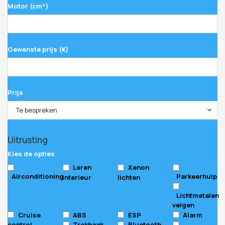
Motor (cm³)
Gewenste prijs (€)
Prijs
Te bespreken
Uitrusting
Kies de opties
Leren
Xenon
Airconditioning
Parkeerhulp
interieur
lichten
Lichtmetalen
velgen
Cruise
ABS
ESP
Alarm
control
Trekhaak
Bluetooth