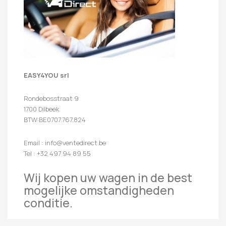
EASY4YOU srl
Rondebosstraat 9
1700 Dilbeek
BTW:BE0707.767.824
Email : info@ventedirect.be
Tel : +32 497 94 89 55
Wij kopen uw wagen in de best
mogelijke omstandigheden
conditie.