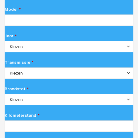
Model
*
Jaar
*
Kiezen
Transmissie
*
Kiezen
Brandstof
*
Kiezen
Kilometerstand
*