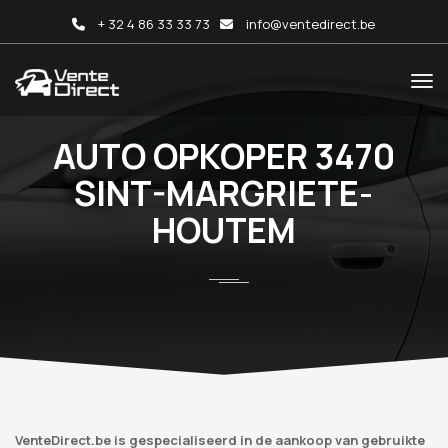
+ 32 4 86 33 33 73
info@ventedirect.be
AUTO OPKOPER 3470
SINT-MARGRIETE-
HOUTEM
VenteDirect.be is gespecialiseerd in de aankoop van gebruikte