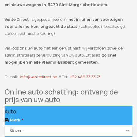
en nieuwe wagens in 3470 Sint-Margriete-Houtem.
Vente Direct
is gespecialiseerd in
het inruilen van voertuigen
voor alle merken, ongeacht de staat
(zelfs defect, beschadigd,
zonder technische keuring).
Verkoop ons uw auto met een gerust hart, wij verzorgen zowel de
administratie als de verhuizing van uw auto. Dit alles
zo snel
mogelijk en in alle Vlaams-Brabant gemeenten.
E- mail:
info@ventedirect.be
// Tel:
+32 486 33 33 73
Online auto schatting: ontvang de
prijs van uw auto
Auto
Merk
*
Kiezen