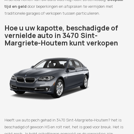
tijd en geld
door beperkingen en afspraken te vermijden met
traditionele garages of verkopen tussen particulieren.
Hoe u uw kapotte, beschadigde of
vernielde auto in 3470 Sint-
Margriete-Houtem kunt verkopen
Heeft uw auto pech gehad in 3470 Sint-Margriete-Houtem? het is
beschadigd of gewoon HS en rolt niet, het is goed voor breuk. Het is
echt pech. Je hebt schattingen gemaakt en de reparaties zijn