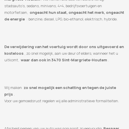
stadsauto’s, sedans, minivans, 4×4, bedrijfsvoertuigen en
motorfietsen,
ongeacht hun staat, ongeacht het merk, ongeacht
de energie
: benzine, diesel, LPG, bio-ethanol, elektrisch, hybride.
De verwijdering van het voertuig wordt door ons uitgevoerd en
kosteloos
, zo snel mogelijk, aan uw deur of elders, wanneer het u
uitkomt,
waar dan ook in 3470 Sint-Margriete-Houtem
.
Wij maken
zo snel mogelijk een schatting en tegen de juiste
prijs
.
Voor uw gemoedsrust regelen wij alle administratieve formaliteiten.
Afscheid nemen van uw auto was nog nooit zo eenvoudig.
Bespaar