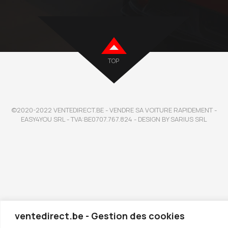
TOP
©2020-2022 VENTEDIRECT.BE - VENDRE SA VOITURE RAPIDEMENT -
EASY4YOU SRL - TVA:BE0707.767.824 - DESIGN BY SARIUS SRL
ventedirect.be - Gestion des cookies