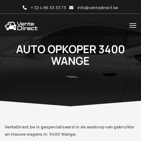
+ 32 4 86 33 33 73
info@ventedirect.be
AUTO OPKOPER 3400
WANGE
VenteDirect.be is gespecialiseerd in de aankoop van gebruikte
en nieuwe wagens in 3400 Wange.