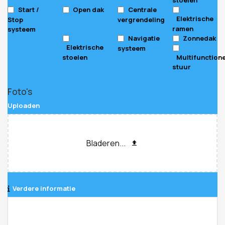
Start /
Open dak
Centrale
Elektrische
Stop
vergrendeling
ramen
systeem
Navigatie
Zonnedak
Elektrische
systeem
stoelen
Multifunction
stuur
Foto's
Uploaden
Bladeren...
Verdere informatie