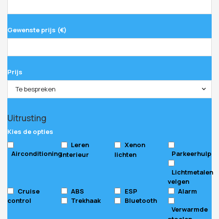
Gewenste prijs (€)
Prijs
Te bespreken
Uitrusting
Kies de opties
Leren
Xenon
Airconditioning
Parkeerhulp
interieur
lichten
Lichtmetalen
velgen
Cruise
ABS
ESP
Alarm
control
Trekhaak
Bluetooth
Verwarmde
stoelen