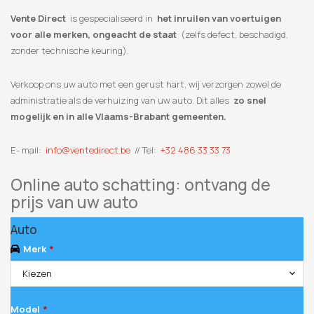
Vente Direct
is gespecialiseerd in
het inruilen van voertuigen
voor alle merken, ongeacht de staat
(zelfs defect, beschadigd,
zonder technische keuring).
Verkoop ons uw auto met een gerust hart, wij verzorgen zowel de
administratie als de verhuizing van uw auto. Dit alles
zo snel
mogelijk en in alle Vlaams-Brabant gemeenten.
E- mail:
info@ventedirect.be
// Tel:
+32 486 33 33 73
Online auto schatting: ontvang de
prijs van uw auto
Email
*
Auto
Merk
*
Kiezen
Model
*