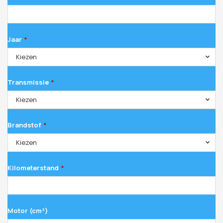
Jaar
*
Kiezen
Transmissie
*
Kiezen
Brandstof
*
Kiezen
Kilometerstand
*
Motor (cm³)