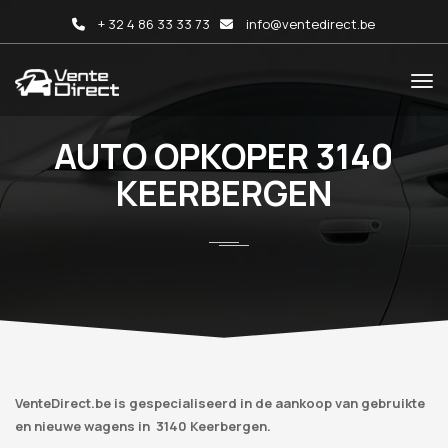
+ 32 4 86 33 33 73
info@ventedirect.be
AUTO OPKOPER 3140
KEERBERGEN
VenteDirect.be is gespecialiseerd in de aankoop van gebruikte
en nieuwe wagens in 3140 Keerbergen.