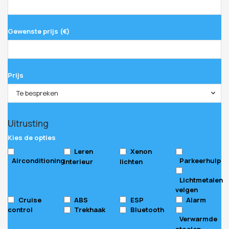
Gewenste prijs (€)
Prijs
Te bespreken
Uitrusting
Kies de opties
Leren
Xenon
Airconditioning
Parkeerhulp
interieur
lichten
Lichtmetalen
velgen
Cruise
ABS
ESP
Alarm
control
Trekhaak
Bluetooth
Verwarmde
stoelen