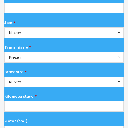
Jaar
*
Kiezen
Transmissie
*
Kiezen
Brandstof
*
Kiezen
Kilometerstand
*
Motor (cm³)