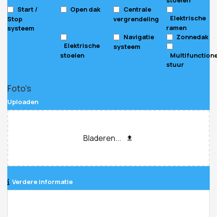
Start /
Open dak
Centrale
Elektrische
Stop
vergrendeling
ramen
systeem
Navigatie
Zonnedak
Elektrische
systeem
stoelen
Multifunction
stuur
Foto's
Uploaden
Bladeren...
Verdere informatie