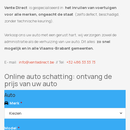
Vente Direct
is gespecialiseerd in
het inruilen van voertuigen
voor alle merken, ongeacht de staat
(zelfs defect, beschadigd,
zonder technische keuring).
Verkoop ons uw auto met een gerust hart, wij verzorgen zowel de
administratie als de verhuizing van uw auto. Dit alles
zo snel
mogelijk en in alle Vlaams-Brabant gemeenten.
E- mail:
info@ventedirect.be
// Tel:
+32 486 33 33 73
Online auto schatting: ontvang de
prijs van uw auto
Auto
Merk
*
Kiezen
Model
*