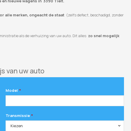
e en nieuwe wagens in 3390 Tielt.
oor alle merken, ongeacht de staat
(zelfs defect, beschadigd, zonder
inistratie als de verhuizing van uw auto. Dit alles
zo snel mogelijk
js van uw auto
Model
*
Transmissie
*
Kiezen