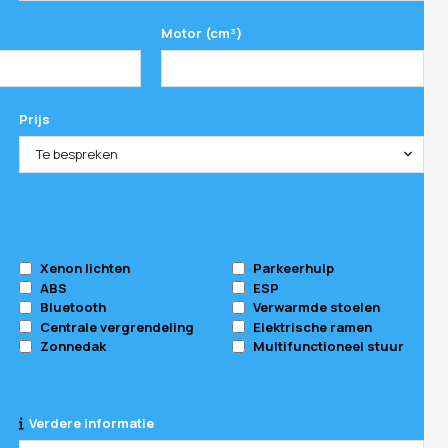
Motor (cm³)
Prijs
Te bespreken
Xenon lichten
Parkeerhulp
ABS
ESP
Bluetooth
Verwarmde stoelen
Centrale vergrendeling
Elektrische ramen
Zonnedak
Multifunctioneel stuur
Verdere informatie