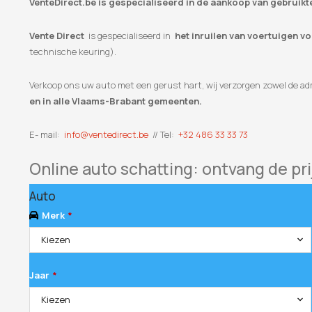
VenteDirect.be is gespecialiseerd in de aankoop van gebruikt
Vente Direct
is gespecialiseerd in
het inruilen van voertuigen v
technische keuring).
Verkoop ons uw auto met een gerust hart, wij verzorgen zowel de adm
en in alle Vlaams-Brabant gemeenten.
E- mail:
info@ventedirect.be
// Tel:
+32 486 33 33 73
Online auto schatting: ontvang de pri
Auto
Merk
*
Kiezen
Jaar
*
Kiezen