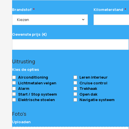
Brandstof
Kilometerstand
*
*
Kiezen
Gewenste prijs (€)
Website
Uitrusting
URL
*
Kies de opties
Airconditioning
Leren interieur
Lichtmetalen velgen
Cruise control
Alarm
Trekhaak
Start / Stop systeem
Open dak
Elektrische stoelen
Navigatie systeem
Foto's
Uploaden