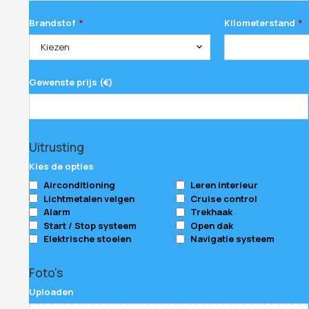
Brandstof
Kilometerstand
*
*
Kiezen
Gewenste prijs (€)
Uitrusting
Kies de opties
Airconditioning
Leren interieur
Lichtmetalen velgen
Cruise control
Alarm
Trekhaak
Start / Stop systeem
Open dak
Elektrische stoelen
Navigatie systeem
Foto's
Uploaden