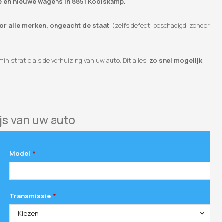
te en nieuwe wagens in 8851 Koolskamp.
oor alle merken, ongeacht de staat
(zelfs defect, beschadigd, zonder
inistratie als de verhuizing van uw auto. Dit alles
zo snel mogelijk
js van uw auto
Model
*
Transmissie
*
Kiezen