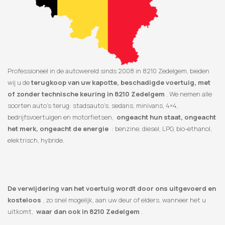
Professioneel in de autowereld sinds 2008 in 8210 Zedelgem, bieden
wij u de
terugkoop van uw kapotte, beschadigde voertuig, met
of zonder technische keuring in 8210 Zedelgem
. We nemen alle
soorten auto’s terug: stadsauto’s, sedans, minivans, 4×4,
bedrijfsvoertuigen en motorfietsen,
ongeacht hun staat, ongeacht
het merk, ongeacht de energie
: benzine, diesel, LPG, bio-ethanol,
elektrisch, hybride.
De verwijdering van het voertuig wordt door ons uitgevoerd en
kosteloos
, zo snel mogelijk, aan uw deur of elders, wanneer het u
uitkomt,
waar dan ook in 8210 Zedelgem
.