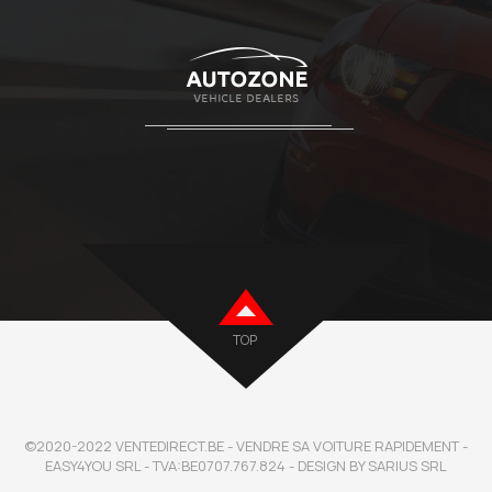
TOP
©2020-2022 VENTEDIRECT.BE - VENDRE SA VOITURE RAPIDEMENT -
EASY4YOU SRL - TVA:BE0707.767.824 - DESIGN BY SARIUS SRL