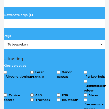
Gewenste prijs (€)
Prijs
Te bespreken
Uitrusting
Kies de opties
Leren
Xenon
Airconditioning
Parkeerhulp
interieur
lichten
Lichtmetalen
velgen
Cruise
ABS
ESP
Alarm
control
Trekhaak
Bluetooth
Verwarmde
stoelen