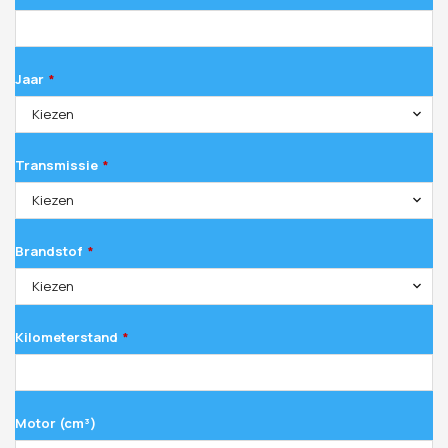
Jaar
*
Kiezen
Transmissie
*
Kiezen
Brandstof
*
Kiezen
Kilometerstand
*
Motor (cm³)