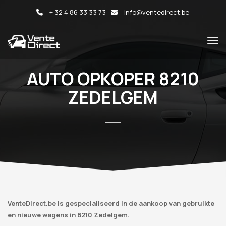
+ 32 4 86 33 33 73
info@ventedirect.be
AUTO OPKOPER 8210
ZEDELGEM
VenteDirect.be is gespecialiseerd in de aankoop van gebruikte
en nieuwe wagens in 8210 Zedelgem.