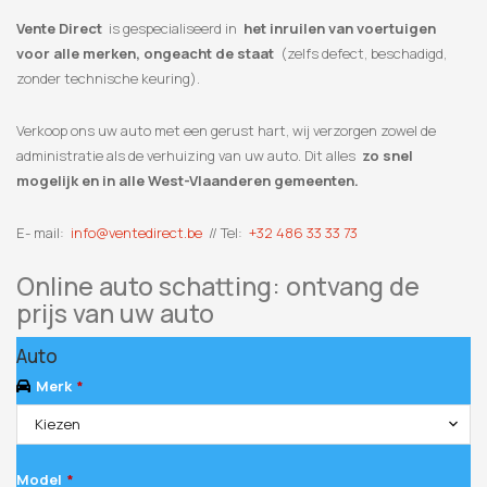
Vente Direct
is gespecialiseerd in
het inruilen van voertuigen
voor alle merken, ongeacht de staat
(zelfs defect, beschadigd,
zonder technische keuring).
Verkoop ons uw auto met een gerust hart, wij verzorgen zowel de
administratie als de verhuizing van uw auto. Dit alles
zo snel
mogelijk en in alle West-Vlaanderen gemeenten.
E- mail:
info@ventedirect.be
// Tel:
+32 486 33 33 73
Online auto schatting: ontvang de
prijs van uw auto
Auto
Merk
*
Kiezen
Model
*