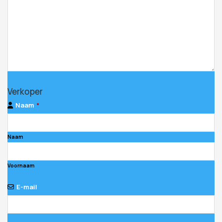
Your
Verkoper
Website
*
Naam
*
Naam
Voornaam
E-mail