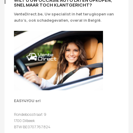
WILT U UW OCCASIE AUTO LATEN OPKOPEN,
SNEL MAAR TOCH KLANTGERICHT?
VenteDirect.be, Uw specialist in het terugkopen van
auto’s, ook schadegevallen, overal in België.
EASY4YOU srl
Rondebosstraat 9
1700 Dilbeek
BTW:BE0707.767.824