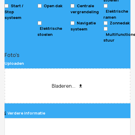
Start /
Open dak
Centrale
Elektrische
Stop
vergrendeling
ramen
systeem
Navigatie
Zonnedak
Elektrische
systeem
stoelen
Multifunction
stuur
Foto's
Uploaden
Bladeren...
Verdere informatie