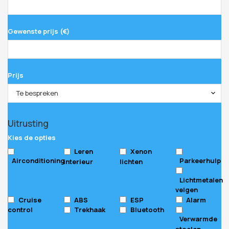
Gewenste prijs (€)
Prijs
Te bespreken
Uitrusting
Kies de opties
Leren
Xenon
Airconditioning
Parkeerhulp
interieur
lichten
Lichtmetalen
velgen
Cruise
ABS
ESP
Alarm
control
Trekhaak
Bluetooth
Verwarmde
stoelen