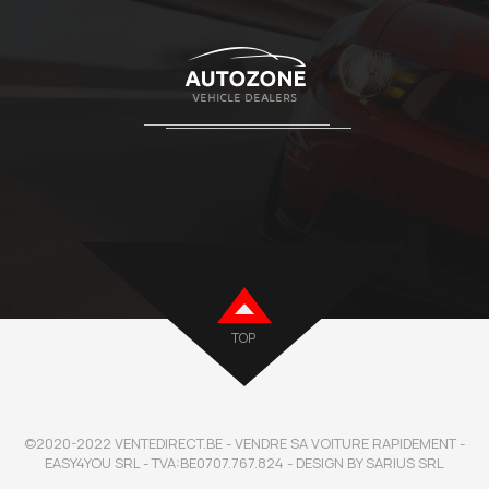
TOP
©2020-2022 VENTEDIRECT.BE - VENDRE SA VOITURE RAPIDEMENT -
EASY4YOU SRL - TVA:BE0707.767.824 - DESIGN BY SARIUS SRL