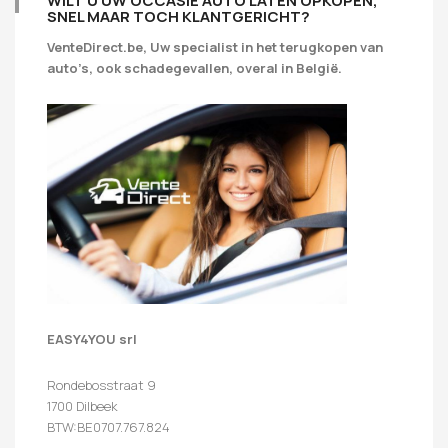
WILT U UW OCCASIE AUTO LATEN OPKOPEN,
SNEL MAAR TOCH KLANTGERICHT?
VenteDirect.be, Uw specialist in het terugkopen van
auto’s, ook schadegevallen, overal in België.
EASY4YOU srl
Rondebosstraat 9
1700 Dilbeek
BTW:BE0707.767.824