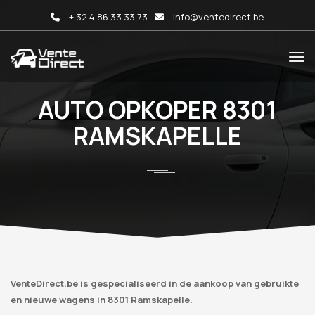
+ 32 4 86 33 33 73
info@ventedirect.be
AUTO OPKOPER 8301
RAMSKAPELLE
VenteDirect.be is gespecialiseerd in de aankoop van gebruikte
en nieuwe wagens in 8301 Ramskapelle.