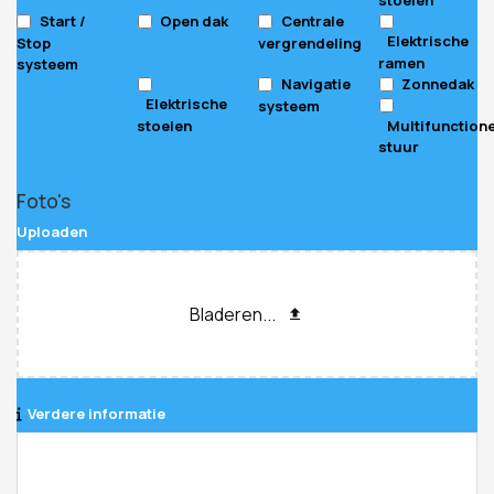
Start /
Open dak
Centrale
Elektrische
Stop
vergrendeling
ramen
systeem
Navigatie
Zonnedak
Elektrische
systeem
stoelen
Multifunction
stuur
Foto's
Uploaden
Bladeren...
Verdere informatie