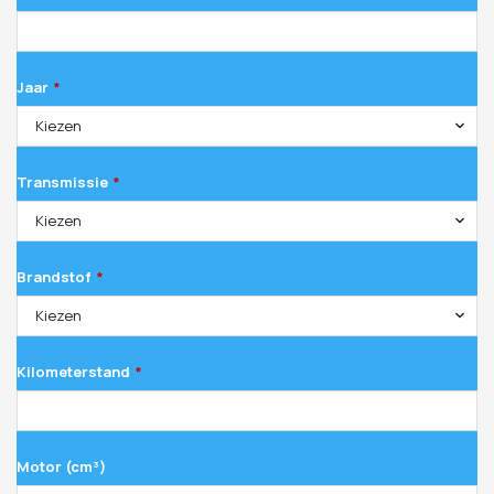
Jaar
*
Kiezen
Transmissie
*
Kiezen
Brandstof
*
Kiezen
Kilometerstand
*
Motor (cm³)