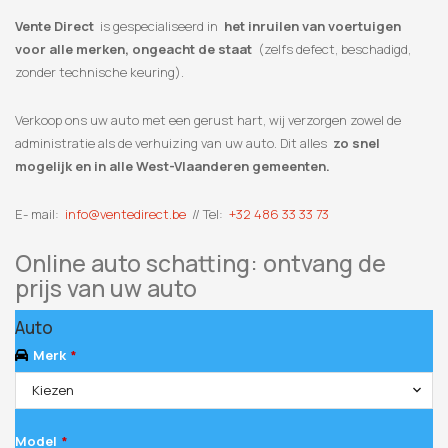
Vente Direct
is gespecialiseerd in
het inruilen van voertuigen
voor alle merken, ongeacht de staat
(zelfs defect, beschadigd,
zonder technische keuring).
Verkoop ons uw auto met een gerust hart, wij verzorgen zowel de
administratie als de verhuizing van uw auto. Dit alles
zo snel
mogelijk en in alle West-Vlaanderen gemeenten.
E- mail:
info@ventedirect.be
// Tel:
+32 486 33 33 73
Online auto schatting: ontvang de
prijs van uw auto
Auto
Merk
*
Kiezen
Model
*