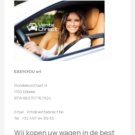
EASY4YOU srl
Rondebosstraat 9
1700 Dilbeek
BTW:BE0707.767.824
Email : info@ventedirect.be
Tel : +32 497 94 89 55
Wij kopen uw wagen in de best