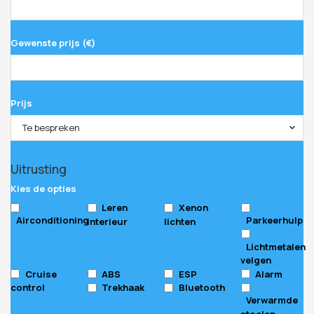
Gewenste prijs (€)
Prijs
Te bespreken
Your
Uitrusting
Website
*
Kies de opties
Leren
Xenon
Airconditioning
Parkeerhulp
interieur
lichten
Lichtmetalen
velgen
Cruise
ABS
ESP
Alarm
control
Trekhaak
Bluetooth
Verwarmde
stoelen