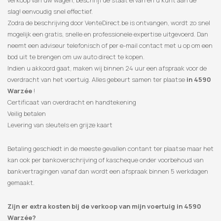
verkoop van uw wagen, beschrijf de staat ervan en u kunt aan de
slag! eenvoudig snel effectief.
Zodra de beschrijving door VenteDirect.be is ontvangen, wordt zo snel
mogelijk een gratis, snelle en professionele expertise uitgevoerd. Dan
neemt een adviseur telefonisch of per e-mail contact met u op om een
​​bod uit te brengen om uw auto direct te kopen.
Indien u akkoord gaat, maken wij binnen 24 uur een afspraak voor de
overdracht van het voertuig. Alles gebeurt samen ter plaatse
in 4590
Warzée
!
Certificaat van overdracht en handtekening
Veilig betalen
Levering van sleutels en grijze kaart
Betaling geschiedt in de meeste gevallen contant ter plaatse maar het
kan ook per bankoverschrijving of kascheque onder voorbehoud van
bankvertragingen vanaf dan wordt een afspraak binnen 5 werkdagen
gemaakt.
Zijn er extra kosten bij de verkoop van mijn voertuig in 4590
Warzée?