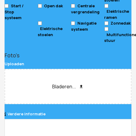
Start /
Open dak
Centrale
Elektrische
Stop
vergrendeling
ramen
systeem
Navigatie
Zonnedak
Elektrische
systeem
stoelen
Multifunction
stuur
Foto's
Uploaden
Bladeren...
Verdere informatie