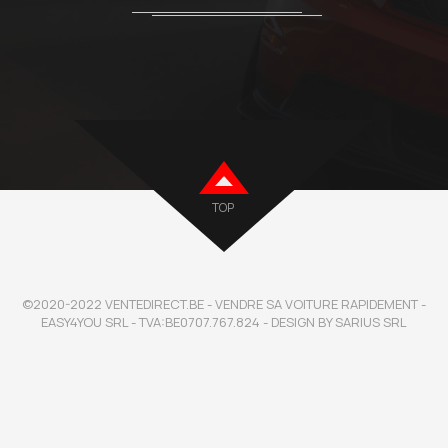
TOP
©2020-2022 VENTEDIRECT.BE - VENDRE SA VOITURE RAPIDEMENT -
EASY4YOU SRL - TVA:BE0707.767.824 - DESIGN BY SARIUS SRL