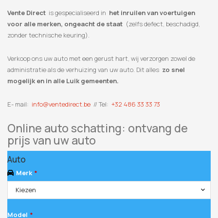
Vente Direct
is gespecialiseerd in
het inruilen van voertuigen
voor alle merken, ongeacht de staat
(zelfs defect, beschadigd,
zonder technische keuring).
Verkoop ons uw auto met een gerust hart, wij verzorgen zowel de
administratie als de verhuizing van uw auto. Dit alles
zo snel
mogelijk en in alle Luik gemeenten.
E- mail:
info@ventedirect.be
// Tel:
+32 486 33 33 73
Online auto schatting: ontvang de
prijs van uw auto
Auto
Merk
*
Kiezen
Model
*