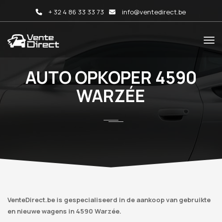
+ 32 4 86 33 33 73
info@ventedirect.be
AUTO OPKOPER 4590
WARZÉE
VenteDirect.be is gespecialiseerd in de aankoop van gebruikte
en nieuwe wagens in 4590 Warzée.