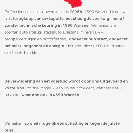
Professioneel in de autowereld sinds 2008 in 4590 Warzée, bieden wij
u de
terugkoop van uw kapotte, beschadigde voertuig, met of
zonder technische keuring in 4590 Warzée
. We nemen alle
soorten auto’s terug: stadsauto’s, sedans, minivans, 4×4,
bedrijfsvoertuigen en motorfietsen,
ongeacht hun staat, ongeacht
het merk, ongeacht de energie
: benzine, diesel, LPG, bio-ethanol,
elektrisch, hybride.
De verwijdering van het voertuig wordt door ons uitgevoerd en
kosteloos
, zo snel mogelijk, aan uw deur of elders, wanneer het u
uitkomt,
waar dan ook in 4590 Warzée
.
Wij maken
zo snel mogelijk een schatting en tegen de juiste
prijs
.