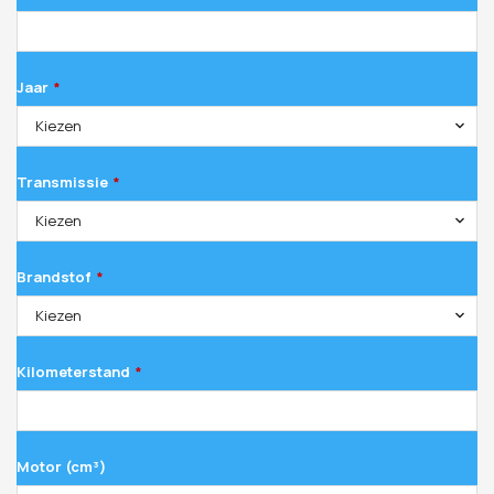
Jaar
*
Kiezen
Transmissie
*
Kiezen
Brandstof
*
Kiezen
Kilometerstand
*
Motor (cm³)