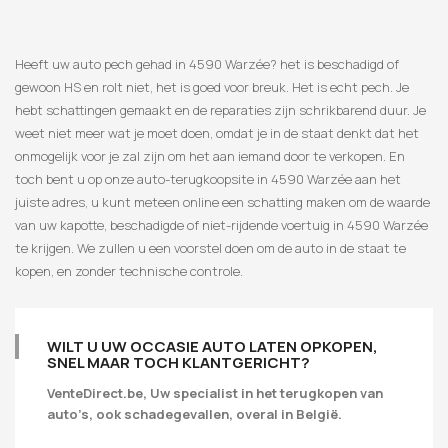
Heeft uw auto pech gehad in 4590 Warzée? het is beschadigd of
gewoon HS en rolt niet, het is goed voor breuk. Het is echt pech. Je
hebt schattingen gemaakt en de reparaties zijn schrikbarend duur. Je
weet niet meer wat je moet doen, omdat je in de staat denkt dat het
onmogelijk voor je zal zijn om het aan iemand door te verkopen. En
toch bent u op onze auto-terugkoopsite in 4590 Warzée aan het
juiste adres, u kunt meteen online een schatting maken om de waarde
van uw kapotte, beschadigde of niet-rijdende voertuig in 4590 Warzée
te krijgen. We zullen u een voorstel doen om de auto in de staat te
kopen, en zonder technische controle.
WILT U UW OCCASIE AUTO LATEN OPKOPEN,
SNEL MAAR TOCH KLANTGERICHT?
VenteDirect.be, Uw specialist in het terugkopen van
auto’s, ook schadegevallen, overal in België.