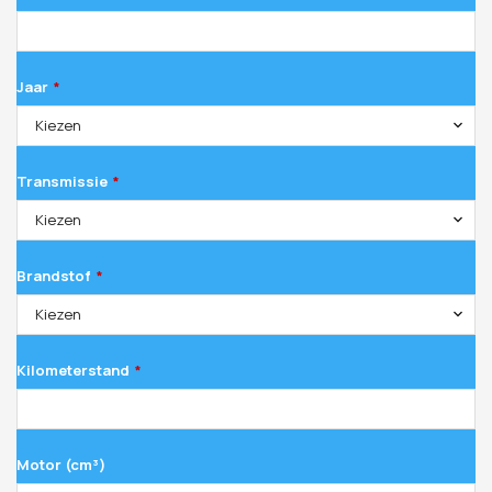
Jaar
*
Kiezen
Transmissie
*
Kiezen
Brandstof
*
Kiezen
Kilometerstand
*
Motor (cm³)