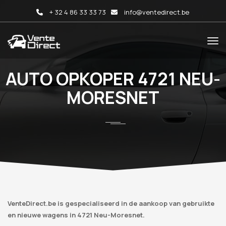
+ 32 4 86 33 33 73
info@ventedirect.be
AUTO OPKOPER 4721 NEU-
MORESNET
VenteDirect.be is gespecialiseerd in de aankoop van gebruikte
en nieuwe wagens in 4721 Neu-Moresnet.