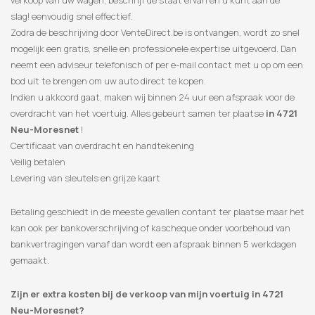
verkoop van uw wagen, beschrijf de staat ervan en u kunt aan de
slag! eenvoudig snel effectief.
Zodra de beschrijving door VenteDirect.be is ontvangen, wordt zo snel
mogelijk een gratis, snelle en professionele expertise uitgevoerd. Dan
neemt een adviseur telefonisch of per e-mail contact met u op om een
​​bod uit te brengen om uw auto direct te kopen.
Indien u akkoord gaat, maken wij binnen 24 uur een afspraak voor de
overdracht van het voertuig. Alles gebeurt samen ter plaatse
in 4721
Neu-Moresnet
!
Certificaat van overdracht en handtekening
Veilig betalen
Levering van sleutels en grijze kaart
Betaling geschiedt in de meeste gevallen contant ter plaatse maar het
kan ook per bankoverschrijving of kascheque onder voorbehoud van
bankvertragingen vanaf dan wordt een afspraak binnen 5 werkdagen
gemaakt.
Zijn er extra kosten bij de verkoop van mijn voertuig in 4721
Neu-Moresnet?