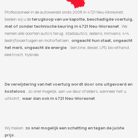
Professioneel in de autowereld sinds 2008 in 4721 Neu-Moresnet,
bieden wij u de
terugkoop van uw kapotte, beschadigde voertuig,
met of zonder technische keuring in 4721 Neu-Moresnet
. We
nemen alle soorten auto’s terug: stadsauto’s, sedans, minivans, 4×4,
bedrijfsvoertuigen en motorfietsen,
ongeacht hun staat, ongeacht
het merk, ongeacht de energie
: benzine, diesel, LPG, bio-ethanol,
elektrisch, hybride.
De verwijdering van het voertuig wordt door ons uitgevoerd en
kosteloos
, zo snel mogelijk, aan uw deur of elders, wanneer het u
uitkomt,
waar dan ook in 4721 Neu-Moresnet
.
Wij maken
zo snel mogelijk een schatting en tegen de juiste
prijs
.