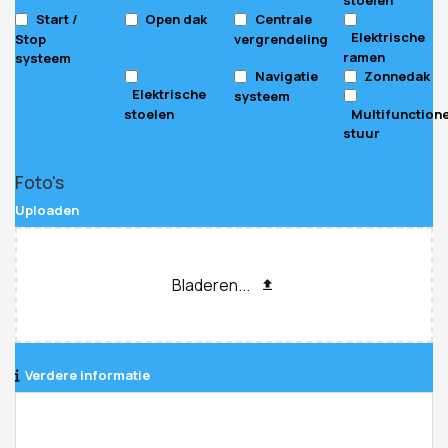
Start /
Open dak
Centrale
Elektrische
Stop
vergrendeling
ramen
systeem
Navigatie
Zonnedak
Elektrische
systeem
stoelen
Multifunction
stuur
Foto's
Uploaden
Bladeren...
Verdere informatie