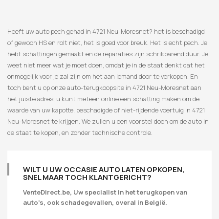
Heeft uw auto pech gehad in 4721 Neu-Moresnet? het is beschadigd
of gewoon HS en rolt niet, het is goed voor breuk. Het is echt pech. Je
hebt schattingen gemaakt en de reparaties zijn schrikbarend duur. Je
weet niet meer wat je moet doen, omdat je in de staat denkt dat het
onmogelijk voor je zal zijn om het aan iemand door te verkopen. En
toch bent u op onze auto-terugkoopsite in 4721 Neu-Moresnet aan
het juiste adres, u kunt meteen online een schatting maken om de
waarde van uw kapotte, beschadigde of niet-rijdende voertuig in 4721
Neu-Moresnet te krijgen. We zullen u een voorstel doen om de auto in
de staat te kopen, en zonder technische controle.
WILT U UW OCCASIE AUTO LATEN OPKOPEN,
SNEL MAAR TOCH KLANTGERICHT?
VenteDirect.be, Uw specialist in het terugkopen van
auto’s, ook schadegevallen, overal in België.