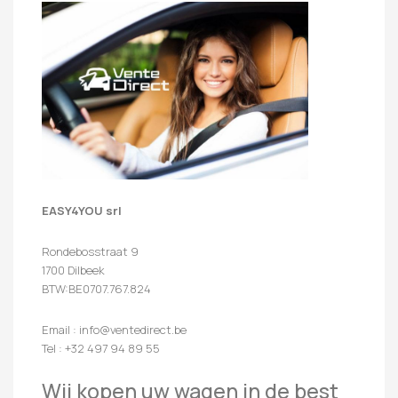
EASY4YOU srl
Rondebosstraat 9
1700 Dilbeek
BTW:BE0707.767.824
Email : info@ventedirect.be
Tel : +32 497 94 89 55
Wij kopen uw wagen in de best