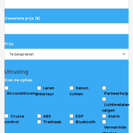
Gewenste prijs (€)
Prijs
Te bespreken
Uitrusting
Kies de opties
Leren
Xenon
Airconditioning
Parkeerhulp
interieur
lichten
Lichtmetalen
velgen
Cruise
ABS
ESP
Alarm
control
Trekhaak
Bluetooth
Verwarmde
stoelen