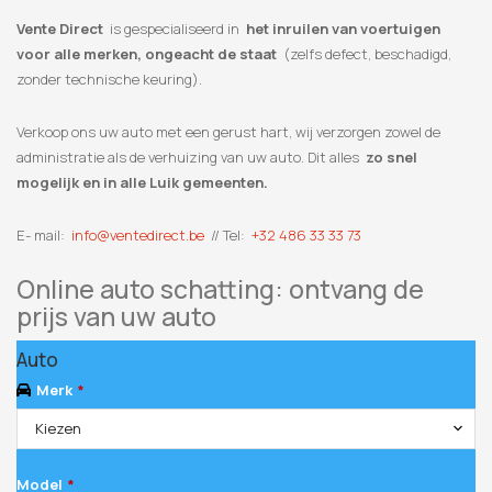
Vente Direct
is gespecialiseerd in
het inruilen van voertuigen
voor alle merken, ongeacht de staat
(zelfs defect, beschadigd,
zonder technische keuring).
Verkoop ons uw auto met een gerust hart, wij verzorgen zowel de
administratie als de verhuizing van uw auto. Dit alles
zo snel
mogelijk en in alle Luik gemeenten.
E- mail:
info@ventedirect.be
// Tel:
+32 486 33 33 73
Online auto schatting: ontvang de
prijs van uw auto
Auto
Merk
*
Kiezen
Model
*