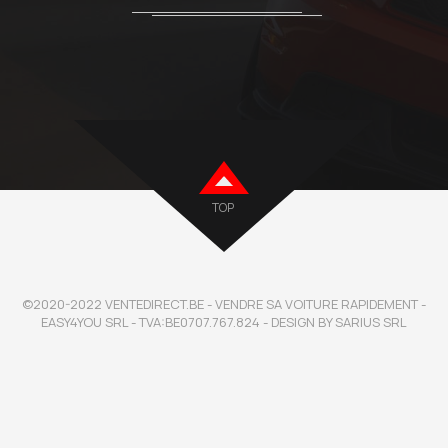
TOP
©2020-2022 VENTEDIRECT.BE - VENDRE SA VOITURE RAPIDEMENT -
EASY4YOU SRL - TVA:BE0707.767.824 - DESIGN BY SARIUS SRL