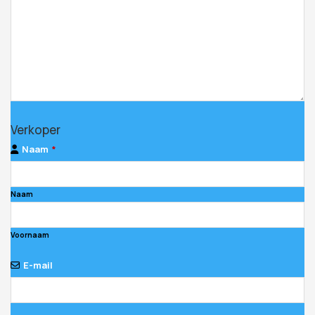
Contact
Verkoper
Email
*
Naam
*
Naam
Voornaam
E-mail