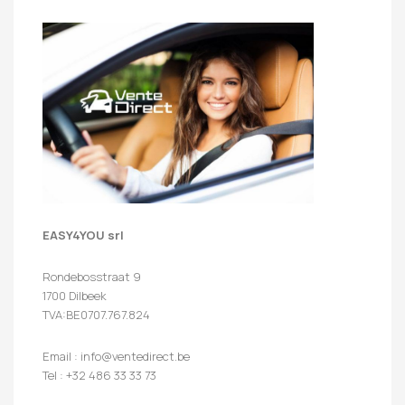
EASY4YOU srl
Rondebosstraat 9
1700 Dilbeek
TVA:BE0707.767.824
Email : info@ventedirect.be
Tel : +32 486 33 33 73