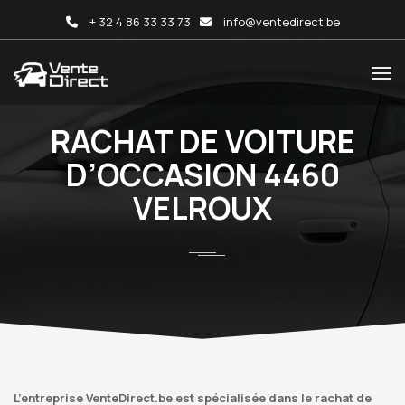
+ 32 4 86 33 33 73
info@ventedirect.be
RACHAT DE VOITURE
D’OCCASION 4460
VELROUX
L’entreprise VenteDirect.be est spécialisée dans le rachat de