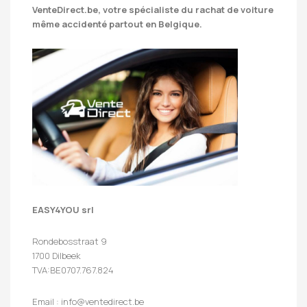
VenteDirect.be
, votre spécialiste du rachat de voiture
même accidenté partout en Belgique.
EASY4YOU srl
Rondebosstraat 9
1700 Dilbeek
TVA:BE0707.767.824
Email : info@ventedirect.be