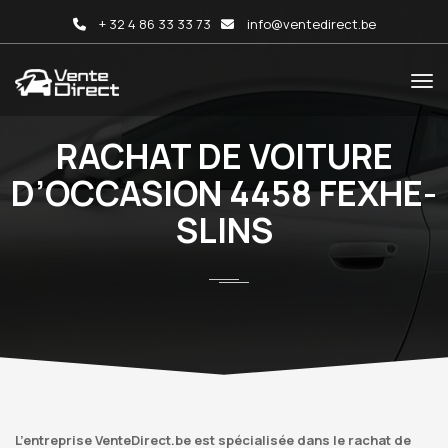
+ 32 4 86 33 33 73
info@ventedirect.be
RACHAT DE VOITURE
D’OCCASION 4458 FEXHE-
SLINS
L’entreprise VenteDirect.be est spécialisée dans le rachat de