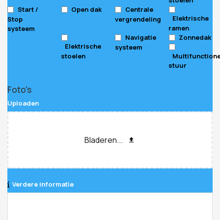
Start /
Open dak
Centrale
Elektrische
Stop
vergrendeling
ramen
systeem
Navigatie
Zonnedak
Elektrische
systeem
stoelen
Multifunction
stuur
Foto's
Uploaden
Bladeren...
Verdere informatie