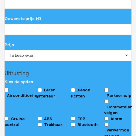
Gewenste prijs (€)
Prijs
Te bespreken
Website
Uitrusting
URL
*
Kies de opties
Leren
Xenon
Airconditioning
Parkeerhulp
interieur
lichten
Lichtmetalen
velgen
Cruise
ABS
ESP
Alarm
control
Trekhaak
Bluetooth
Verwarmde
stoelen