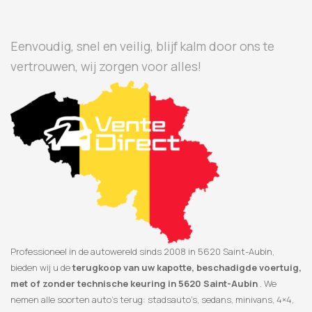
Eenvoudig, snel en veilig, blijf kalm door ons te
vertrouwen, wij zorgen voor alles!
Professioneel in de autowereld sinds 2008 in 5620 Saint-Aubin,
bieden wij u de
terugkoop van uw kapotte, beschadigde voertuig,
met of zonder technische keuring in 5620 Saint-Aubin
. We
nemen alle soorten auto’s terug: stadsauto’s, sedans, minivans, 4×4,