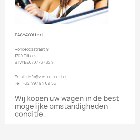
EASY4YOU srl
Rondebosstraat 9
1700 Dilbeek
BTW:BE0707.767.824
Email : info@ventedirect.be
Tel : +32 497 94 89 55
Wij kopen uw wagen in de best
mogelijke omstandigheden
conditie.