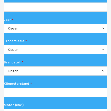
Jaar
*
Kiezen
Transmissie
*
Kiezen
Brandstof
*
Kiezen
Kilometerstand
*
Motor (cm³)