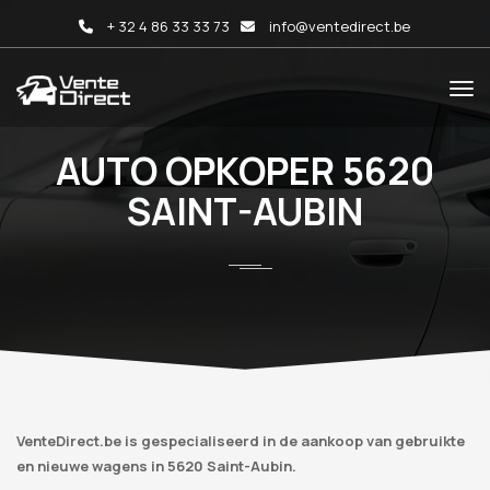
+ 32 4 86 33 33 73
info@ventedirect.be
AUTO OPKOPER 5620
SAINT-AUBIN
VenteDirect.be is gespecialiseerd in de aankoop van gebruikte
en nieuwe wagens in 5620 Saint-Aubin.