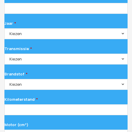
Jaar
*
Kiezen
Transmissie
*
Kiezen
Brandstof
*
Kiezen
Kilometerstand
*
Motor (cm³)