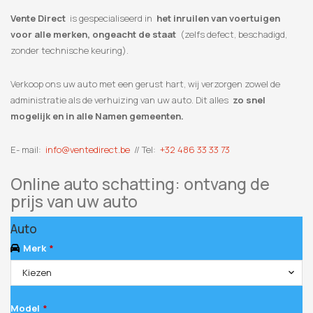
Vente Direct
is gespecialiseerd in
het inruilen van voertuigen
voor alle merken, ongeacht de staat
(zelfs defect, beschadigd,
zonder technische keuring).
Verkoop ons uw auto met een gerust hart, wij verzorgen zowel de
administratie als de verhuizing van uw auto. Dit alles
zo snel
mogelijk en in alle Namen gemeenten.
E- mail:
info@ventedirect.be
// Tel:
+32 486 33 33 73
Online auto schatting: ontvang de
prijs van uw auto
Auto
Merk
*
Kiezen
Model
*