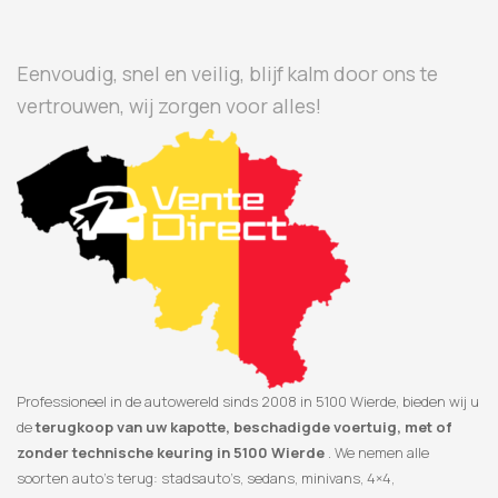
Eenvoudig, snel en veilig, blijf kalm door ons te
vertrouwen, wij zorgen voor alles!
Professioneel in de autowereld sinds 2008 in 5100 Wierde, bieden wij u
de
terugkoop van uw kapotte, beschadigde voertuig, met of
zonder technische keuring in 5100 Wierde
. We nemen alle
soorten auto’s terug: stadsauto’s, sedans, minivans, 4×4,