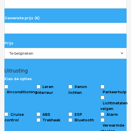
Gewenste prijs (€)
Prijs
Te bespreken
Uitrusting
Kies de opties
Leren
Xenon
Airconditioning
Parkeerhulp
interieur
lichten
Lichtmetalen
velgen
Cruise
ABS
ESP
Alarm
control
Trekhaak
Bluetooth
Verwarmde
stoelen