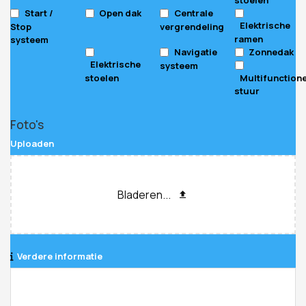
Start /
Open dak
Centrale
Elektrische
Stop
vergrendeling
ramen
systeem
Navigatie
Zonnedak
Elektrische
systeem
stoelen
Multifunction
stuur
Foto's
Uploaden
Bladeren...
Verdere informatie