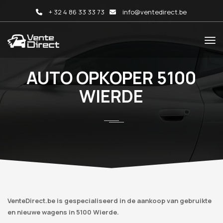
+ 32 4 86 33 33 73
info@ventedirect.be
AUTO OPKOPER 5100
WIERDE
VenteDirect.be is gespecialiseerd in de aankoop van gebruikte
en nieuwe wagens in 5100 Wierde.