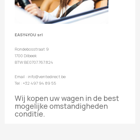
EASY4YOU srl
Rondebosstraat 9
1700 Dilbeek
BTW:BE0707.767.824
Email : info@ventedirect.be
Tel : +32 497 94 89 55
Wij kopen uw wagen in de best
mogelijke omstandigheden
conditie.