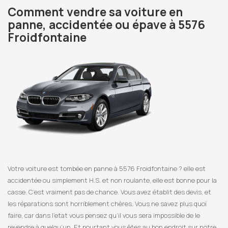
Comment vendre sa voiture en
panne, accidentée ou épave à 5576
Froidfontaine
Votre voiture est tombée en panne à 5576 Froidfontaine ? elle est
accidentée ou simplement H.S. et non roulante, elle est bonne pour la
casse. C’est vraiment pas de chance. Vous avez établit des devis, et
les réparations sont horriblement chères. Vous ne savez plus quoi
faire, car dans l’etat vous pensez qu’il vous sera impossible de le
revendre à quelqu’un. Et pourtant vous êtes au bon endroit sur notre