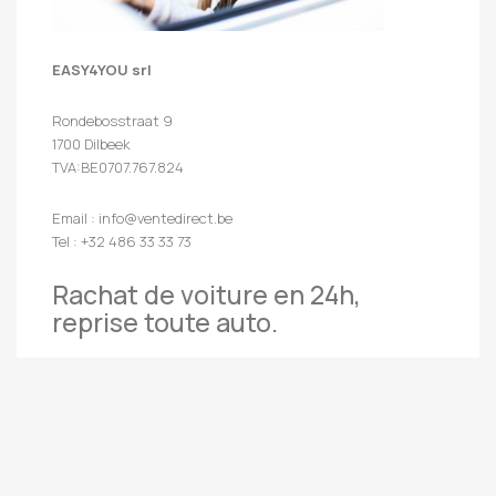
EASY4YOU srl
Rondebosstraat 9
1700 Dilbeek
TVA:BE0707.767.824
Email : info@ventedirect.be
Tel : +32 486 33 33 73
Rachat de voiture en 24h,
reprise toute auto.