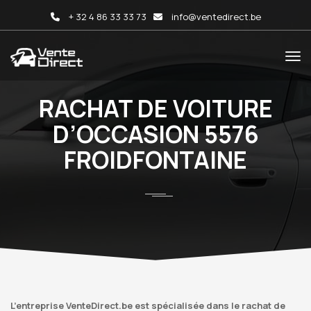
+ 32 4 86 33 33 73
info@ventedirect.be
RACHAT DE VOITURE
D’OCCASION 5576
FROIDFONTAINE
L’entreprise VenteDirect.be est spécialisée dans le rachat de