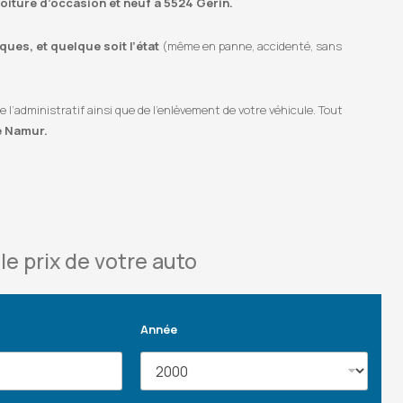
voiture d’occasion et neuf à 5524 Gérin.
ues, et quelque soit l’état
(même en panne, accidenté, sans
’administratif ainsi que de l’enlèvement de votre véhicule. Tout
e Namur.
le prix de votre auto
Année