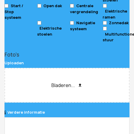
Start /
Open dak
Centrale
Elektrische
Stop
vergrendeling
ramen
systeem
Navigatie
Zonnedak
Elektrische
systeem
stoelen
Multifunction
stuur
Foto's
Uploaden
Bladeren...
Verdere informatie