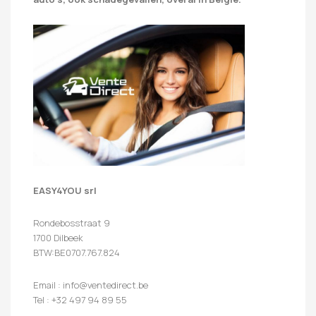
EASY4YOU srl
Rondebosstraat 9
1700 Dilbeek
BTW:BE0707.767.824
Email : info@ventedirect.be
Tel : +32 497 94 89 55