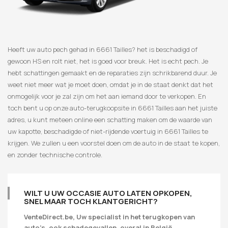
Heeft uw auto pech gehad in 6661 Tailles? het is beschadigd of
gewoon HS en rolt niet, het is goed voor breuk. Het is echt pech. Je
hebt schattingen gemaakt en de reparaties zijn schrikbarend duur. Je
weet niet meer wat je moet doen, omdat je in de staat denkt dat het
onmogelijk voor je zal zijn om het aan iemand door te verkopen. En
toch bent u op onze auto-terugkoopsite in 6661 Tailles aan het juiste
adres, u kunt meteen online een schatting maken om de waarde van
uw kapotte, beschadigde of niet-rijdende voertuig in 6661 Tailles te
krijgen. We zullen u een voorstel doen om de auto in de staat te kopen,
en zonder technische controle.
WILT U UW OCCASIE AUTO LATEN OPKOPEN,
SNEL MAAR TOCH KLANTGERICHT?
VenteDirect.be, Uw specialist in het terugkopen van
auto’s, ook schadegevallen, overal in België.