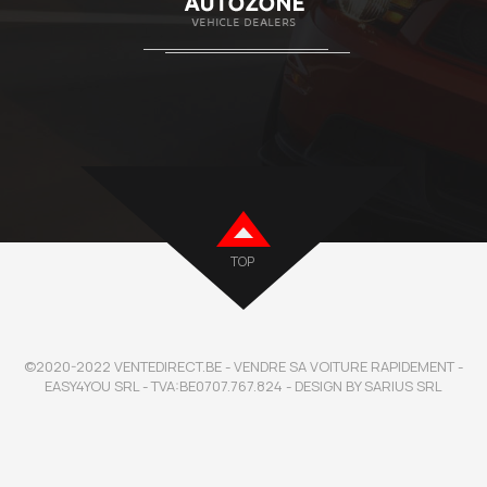
TOP
©2020-2022 VENTEDIRECT.BE - VENDRE SA VOITURE RAPIDEMENT -
EASY4YOU SRL - TVA:BE0707.767.824 - DESIGN BY SARIUS SRL