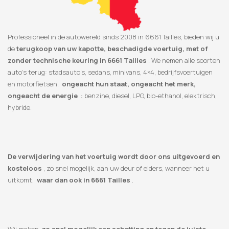
Professioneel in de autowereld sinds 2008 in 6661 Tailles, bieden wij u
de
terugkoop van uw kapotte, beschadigde voertuig, met of
zonder technische keuring in 6661 Tailles
. We nemen alle soorten
auto’s terug: stadsauto’s, sedans, minivans, 4×4, bedrijfsvoertuigen
en motorfietsen,
ongeacht hun staat, ongeacht het merk,
ongeacht de energie
: benzine, diesel, LPG, bio-ethanol, elektrisch,
hybride.
De verwijdering van het voertuig wordt door ons uitgevoerd en
kosteloos
, zo snel mogelijk, aan uw deur of elders, wanneer het u
uitkomt,
waar dan ook in 6661 Tailles
.