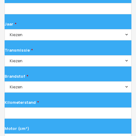
Jaar
*
Kiezen
Transmissie
*
Kiezen
Brandstof
*
Kiezen
Kilometerstand
*
Motor (cm³)