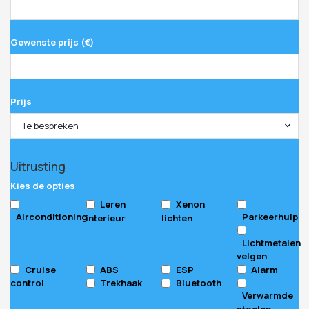
Gewenste prijs (€)
Prijs
Te bespreken
Uitrusting
Kies de opties
Leren
Xenon
Airconditioning
Parkeerhulp
interieur
lichten
Lichtmetalen
velgen
Cruise
ABS
ESP
Alarm
control
Trekhaak
Bluetooth
Verwarmde
stoelen