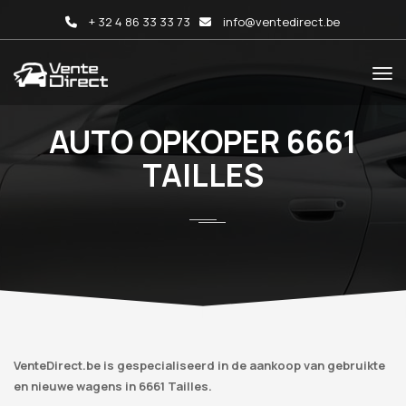
+ 32 4 86 33 33 73
info@ventedirect.be
AUTO OPKOPER 6661
TAILLES
VenteDirect.be is gespecialiseerd in de aankoop van gebruikte
en nieuwe wagens in 6661 Tailles.