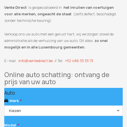
Vente Direct
is gespecialiseerd in
het inruilen van voertuigen
voor alle merken, ongeacht de staat
(zelfs defect, beschadigd,
zonder technische keuring).
Verkoop ons uw auto met een gerust hart, wij verzorgen zowel de
administratie als de verhuizing van uw auto. Dit alles
zo snel
mogelijk en in alle Luxembourg gemeenten.
E- mail:
info@ventedirect.be
// Tel:
+32 486 33 33 73
Online auto schatting: ontvang de
prijs van uw auto
Auto
Merk
*
Kiezen
Model
*