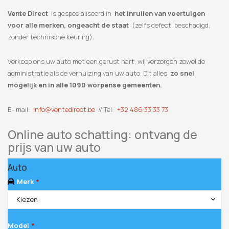
Vente Direct
is gespecialiseerd in
het inruilen van voertuigen
voor alle merken, ongeacht de staat
(zelfs defect, beschadigd,
zonder technische keuring).
Verkoop ons uw auto met een gerust hart, wij verzorgen zowel de
administratie als de verhuizing van uw auto. Dit alles
zo snel
mogelijk en in alle 1090 worpense gemeenten.
E- mail:
info@ventedirect.be
// Tel:
+32 486 33 33 73
Online auto schatting: ontvang de
prijs van uw auto
Auto
Merk
*
Kiezen
Model
*