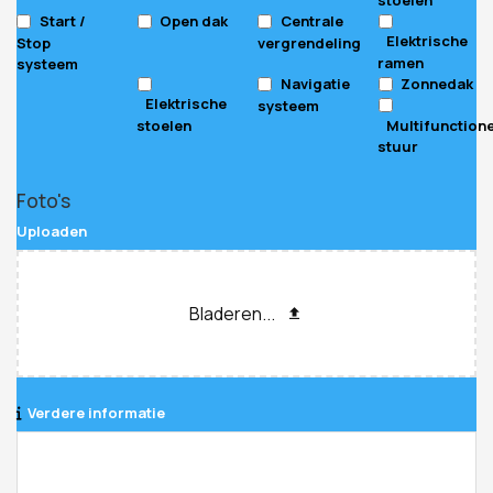
Start /
Open dak
Centrale
Elektrische
Stop
vergrendeling
ramen
systeem
Navigatie
Zonnedak
Elektrische
systeem
stoelen
Multifunction
stuur
Foto's
Uploaden
Bladeren...
Verdere informatie