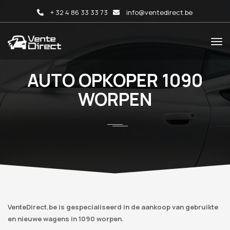
+ 32 4 86 33 33 73
info@ventedirect.be
AUTO OPKOPER 1090
WORPEN
VenteDirect.be is gespecialiseerd in de aankoop van gebruikte
en nieuwe wagens in 1090 worpen.