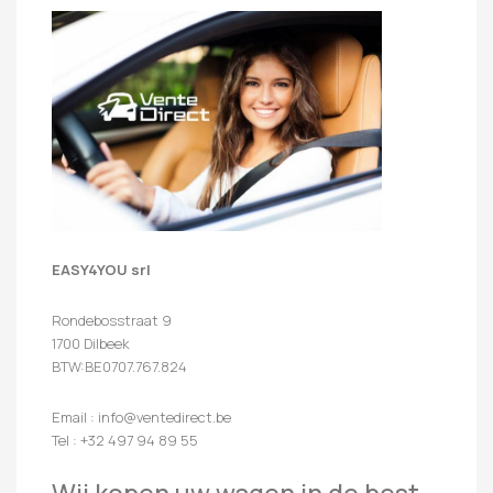
EASY4YOU srl
Rondebosstraat 9
1700 Dilbeek
BTW:BE0707.767.824
Email : info@ventedirect.be
Tel : +32 497 94 89 55