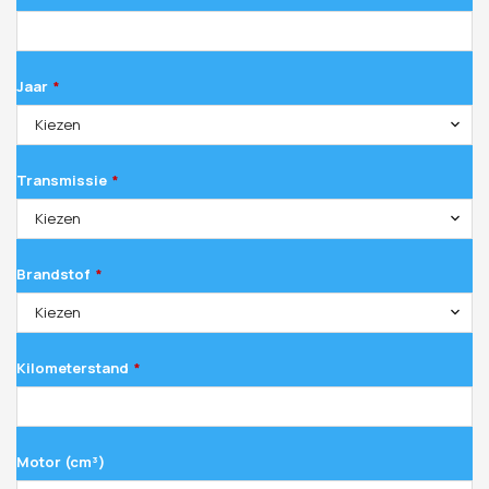
Jaar
*
Kiezen
Transmissie
*
Kiezen
Brandstof
*
Kiezen
Kilometerstand
*
Motor (cm³)