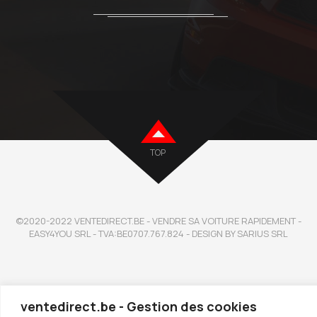
TOP
©2020-2022 VENTEDIRECT.BE - VENDRE SA VOITURE RAPIDEMENT -
EASY4YOU SRL - TVA:BE0707.767.824 - DESIGN BY SARIUS SRL
ventedirect.be - Gestion des cookies