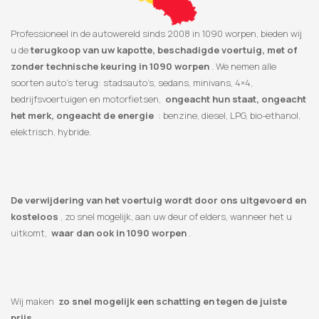
Professioneel in de autowereld sinds 2008 in 1090 worpen, bieden wij
u de
terugkoop van uw kapotte, beschadigde voertuig, met of
zonder technische keuring in 1090 worpen
. We nemen alle
soorten auto’s terug: stadsauto’s, sedans, minivans, 4×4,
bedrijfsvoertuigen en motorfietsen,
ongeacht hun staat, ongeacht
het merk, ongeacht de energie
: benzine, diesel, LPG, bio-ethanol,
elektrisch, hybride.
De verwijdering van het voertuig wordt door ons uitgevoerd en
kosteloos
, zo snel mogelijk, aan uw deur of elders, wanneer het u
uitkomt,
waar dan ook in 1090 worpen
.
Wij maken
zo snel mogelijk een schatting en tegen de juiste
prijs
.