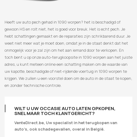
Heeft uw auto pech gehad in 1090 worpen? het is beschadigd of
gewoon HS en rolt niet, het is goed voor breuk. Het is echt pech. Je
hebt schattingen gemaakt en de reparaties zijn schrikbarend duur. Je
weet niet meer wat je moet doen, omdat je in de staat denkt dat het
onmogelijk voor je zal zijn om het aan iemand door te verkopen. En
toch bent u op onze auto-terugkoopsite in 1090 worpen aan het juiste
adres, u kunt meteen online een schatting maken om de waarde van
uw kapotte, beschadigde of niet-rijdende voertuig in 1090 worpen te
krijgen. We zullen u een voorstel doen om de auto in de staat te kopen,
en zonder technische controle.
WILT U UW OCCASIE AUTO LATEN OPKOPEN,
SNEL MAAR TOCH KLANTGERICHT?
VenteDirect.be, Uw specialist in het terugkopen van
auto’s, ook schadegevallen, overal in België.