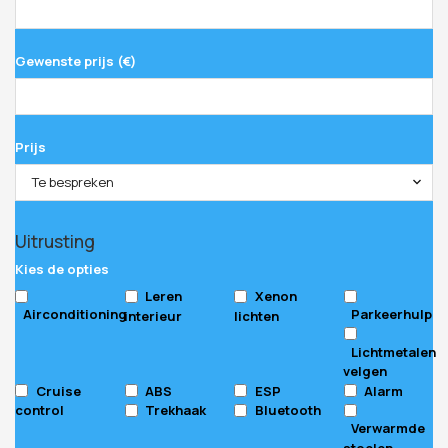
Gewenste prijs (€)
Prijs
Te bespreken
Uitrusting
Kies de opties
Leren
Xenon
Airconditioning
Parkeerhulp
interieur
lichten
Lichtmetalen
velgen
Cruise
ABS
ESP
Alarm
control
Trekhaak
Bluetooth
Verwarmde
stoelen