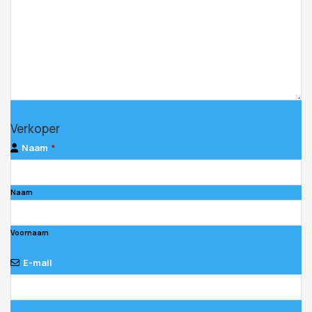
Business
Verkoper
Email
*
Naam
*
Naam
Voornaam
E-mail