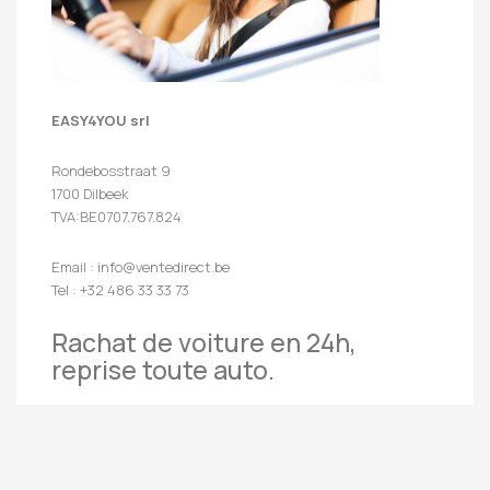
EASY4YOU srl
Rondebosstraat 9
1700 Dilbeek
TVA:BE0707.767.824
Email : info@ventedirect.be
Tel : +32 486 33 33 73
Rachat de voiture en 24h,
reprise toute auto.