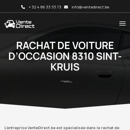
+ 32 4 86 33 33 73
info@ventedirect.be
RACHAT DE VOITURE
D’OCCASION 8310 SINT-
KRUIS
L’entreprise VenteDirect.be est spécialisée dans le rachat de