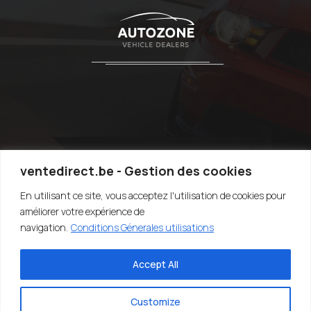
ventedirect.be - Gestion des cookies
En utilisant ce site, vous acceptez l'utilisation de cookies pour
TOP
améliorer votre expérience de
navigation.
Conditions Génerales utilisations
Accept All
©2020-2022 VENTEDIRECT.BE - VENDRE SA VOITURE RAPIDEMENT -
EASY4YOU SRL - TVA:BE0707.767.824 - DESIGN BY SARIUS SRL
Customize