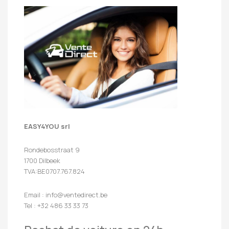
EASY4YOU srl
Rondebosstraat 9
1700 Dilbeek
TVA:BE0707.767.824
Email : info@ventedirect.be
Tel : +32 486 33 33 73