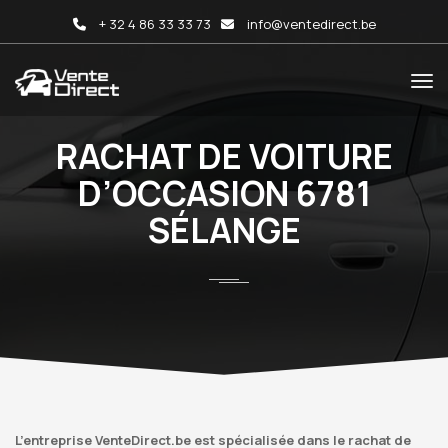
+ 32 4 86 33 33 73
info@ventedirect.be
RACHAT DE VOITURE
D’OCCASION 6781
SÉLANGE
L’entreprise VenteDirect.be est spécialisée dans le rachat de