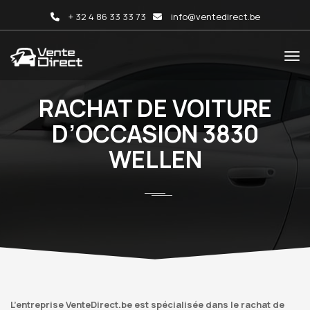
+ 32 4 86 33 33 73
info@ventedirect.be
RACHAT DE VOITURE
D’OCCASION 3830
WELLEN
L’entreprise VenteDirect.be est spécialisée dans le rachat de