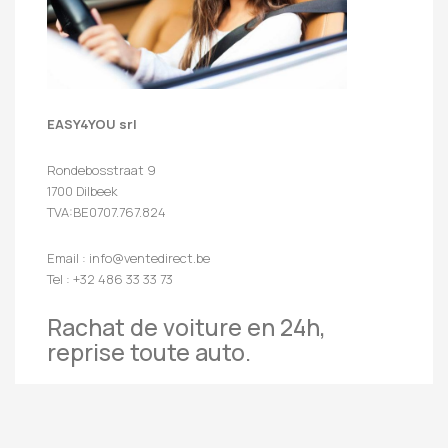
EASY4YOU srl
Rondebosstraat 9
1700 Dilbeek
TVA:BE0707.767.824
Email : info@ventedirect.be
Tel : +32 486 33 33 73
Rachat de voiture en 24h,
reprise toute auto.