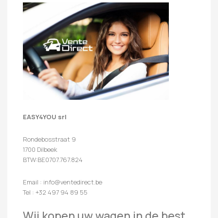
EASY4YOU srl
Rondebosstraat 9
1700 Dilbeek
BTW:BE0707.767.824
Email : info@ventedirect.be
Tel : +32 497 94 89 55
Wij kopen uw wagen in de best