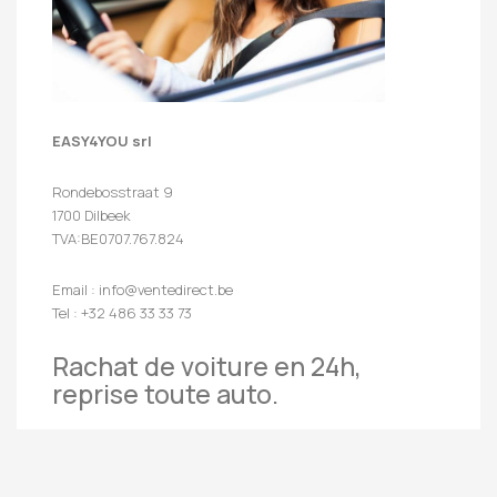
EASY4YOU srl
Rondebosstraat 9
1700 Dilbeek
TVA:BE0707.767.824
Email : info@ventedirect.be
Tel : +32 486 33 33 73
Rachat de voiture en 24h,
reprise toute auto.