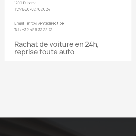
1700 Dilbeek
TVA:BE0707.767.824
Email : info@ventedirect.be
Tel : +32 486 33 33 73
Rachat de voiture en 24h,
reprise toute auto.