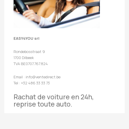
EASY4YOU srl
Rondebosstraat 9
1700 Dilbeek
TVA:BE0707.767.824
Email : info@ventedirect.be
Tel : +32 486 33 33 73
Rachat de voiture en 24h,
reprise toute auto.